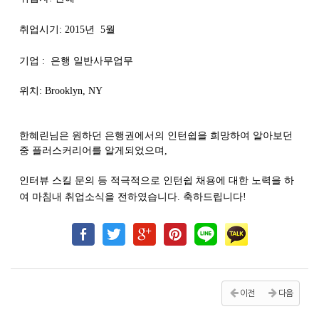
취업시기
: 2015
년
5
월
기업 :
은행
일반사무업무
위치
: Brooklyn, NY
한혜린님은
원하던
은행권에서의
인턴쉽을
희망하여
알아보던
중
플러스커리어를
알게되었으며
,
인터뷰
스킬
문의
등
적극적으로
인턴쉽
채용에
대한
노력을
하
여
마침내
취업
소식을
전하였습니다
.
축하드립니다
!
이전
다음