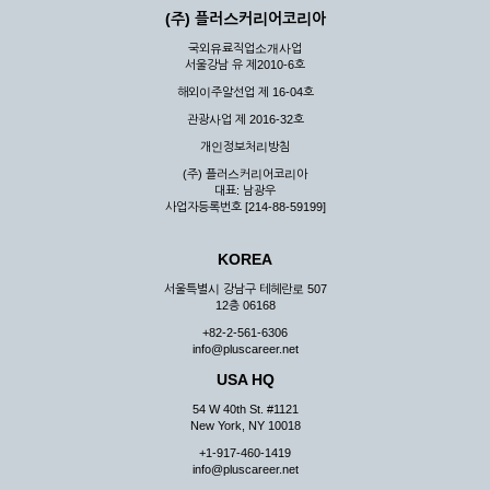
(주) 플러스커리어코리아
국외유료직업소개사업
서울강남 유 제2010-6호
해외이주알선업 제 16-04호
관광사업 제 2016-32호
개인정보처리방침
(주) 플러스커리어코리아
대표: 남광우
사업자등록번호 [214-88-59199]
KOREA
서울특별시 강남구 테헤란로 507
12층 06168
+82-2-561-6306
info@pluscareer.net
USA HQ
54 W 40th St. #1121
New York, NY 10018
+1-917-460-1419
info@pluscareer.net