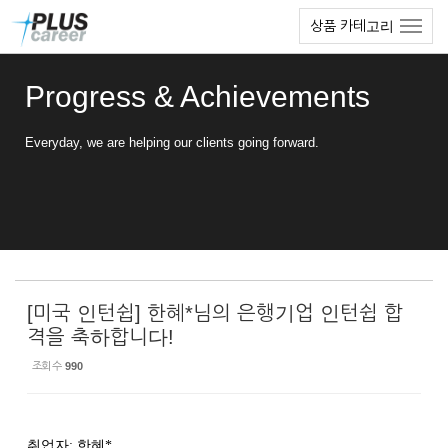
Sketchbook5, 스케치북5
Sketchbook5, 스케치북5
본
메
상품 카테고리
문
뉴
바
토
로
글
Progress & Achievements
가
하
기
기
Everyday, we are helping our clients going forward.
[미국 인턴쉽] 한혜*님의 은행기업 인턴쉽 합
격을 축하합니다!
조회 수
990
취업자
:
한혜
*