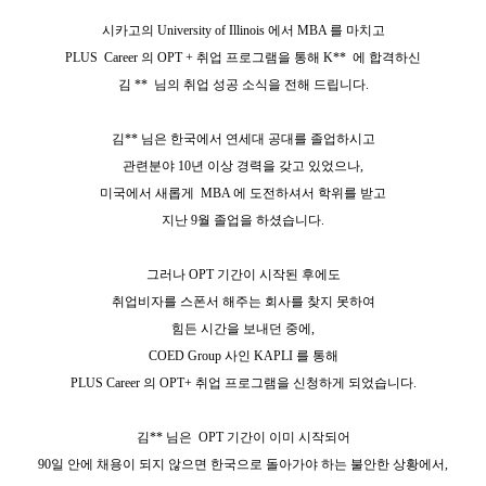
시카고의
University of Illinois
에서
MBA
를 마치고
PLUS
Career
의
OPT +
취업 프로그램을 통해
K**
에 합격하신
김
**
님의 취업 성공 소식을 전해 드립니다
.
김
** 님
은 한국에서 연세대 공대를 졸업하시고
관련분야
10
년 이상 경력을 갖고 있었으나
,
미국에서 새롭게
MBA
에 도전하셔서 학위를 받고
지난
9
월 졸업을 하셨습니다
.
그러나
OPT
기간이 시작된 후에도
취업비자를 스폰서 해주는 회사를 찾지 못하여
힘든 시간을 보내던 중에
,
COED Group
사인
KAPLI
를 통해
PLUS Career
의
OPT+
취업 프로그램을 신청하게 되었습니다
.
김
**
님은
OPT
기간이 이미 시작되어
90
일 안에 채용이 되지 않으면 한국으로 돌아가야 하는 불안한 상황에서
,