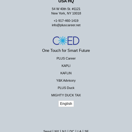
USA HQ
54 W 40th St. #1121
New York, NY 10018
+1-917-460-1419
info@pluscareer.net
One Touch for Smart Future
PLUS Career
KAPLI
KAFLIN
Y&K Advisory
PLUS Duck
MIGHTY DUCK TAX
English
|
|
|
|
|
Seoul
NY
NJ
DC
LA
SF