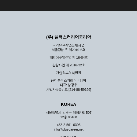
(주) 플러스커리어코리아
국외유료직업소개사업
서울강남 유 제2010-6호
해외이주알선업 제 16-04호
관광사업 제 2016-32호
개인정보처리방침
(주) 플러스커리어코리아
대표: 남광우
사업자등록번호 [214-88-59199]
KOREA
서울특별시 강남구 테헤란로 507
12층 06168
+82-2-561-6306
info@pluscareer.net