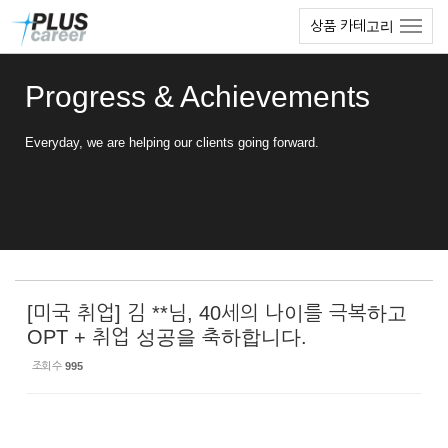
Sketchbook5, 스케치북5
Sketchbook5, 스케치북5
본
메
상품 카테고리
문
뉴
바
토
로
글
Progress & Achievements
가
하
기
기
Everyday, we are helping our clients going forward.
[미국 취업] 김 **님, 40세의 나이를 극복하고
OPT + 취업 성공을 축하합니다.
조회 수
995