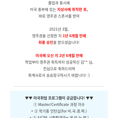
졸업과 동시에
미국 중부에 있는
지상사에 취직한 후,
바로 영주권 스폰서를 받아
2021년 3월,
영주권을 신청한 지
1년 6개월 만에
최종 승인
을 받으셨습니다!
미국에 오신 지 2년 6개월 만에
학업부터 영주권 취득까지 성공하신 김** 님,
진심으로 축하드리며
회계사로서 승승장구하시기 바랍니다! :)
▼
▼ 미국취업 프로그램이 궁금합니다!
▼
▼
① Master/Certificate 과정 이수
+ ② 학기중 인턴십(for 미.국.경.력.)
+ ③ AICPA 시험합격(for 개.인.능.력.)