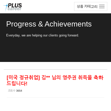
Sketchbook5, 스케치북5
Sketchbook5, 스케치북5
본
메
상품 카테고리
문
뉴
바
토
로
글
Progress & Achievements
가
하
기
기
Everyday, we are helping our clients going forward.
[미국 정규취업] 김** 님의 영주권 취득을 축하
드립니다!
조회 수
3654