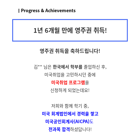
ㅣProgress & Achievements
1년 6개월 만에 영주권 취득!
영주권 취득을
축하드립니다!
김** 님은
한국에서 학부를
졸업하신 후,
미국취업을 고민하시던 중에
미국취업 프로그램
을
신청하게 되었는데요!
저희와 함께 학기 중,
미국 회계법인에서
경력을 쌓고
미국공인회계사(AICPA)
도
전과목 합격
하셨답니다!