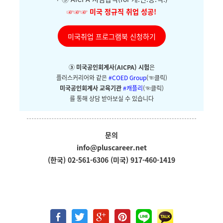
☞☞☞
미국 정규직 취업 성공!
미국취업 프로그램북 신청하기
③ 미국공인회계사(AICPA) 시험
은
플러스커리어와
같은
#COED Group
(☜클릭)
미국공인회계사 교육기관
#캐플리
(☜클릭)
를 통해 상담 받아보실 수 있습니다
문의
info@pluscareer.net
(한국) 02-561-6306
(미국) 917-460-1419