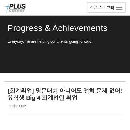
Sketchbook5, 스케치북5
Sketchbook5, 스케치북5
본
메
상품 카테고리
문
뉴
바
토
로
글
Progress & Achievements
가
하
기
기
Everyday, we are helping our clients going forward.
[회계취업] 명문대가 아니어도 전혀 문제 없어!
유학생 Big 4 회계법인 취업
조회 수
1427