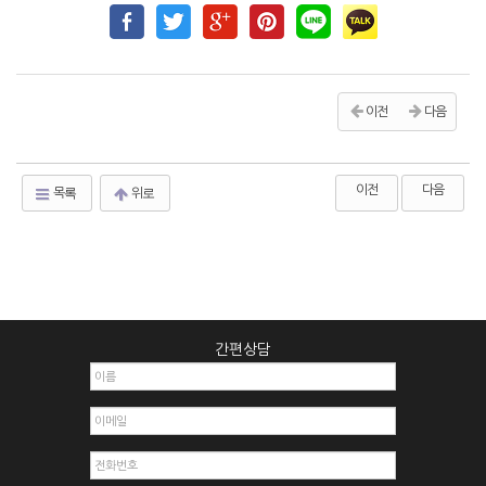
이전
다음
이전
다음
목록
위로
간편상담