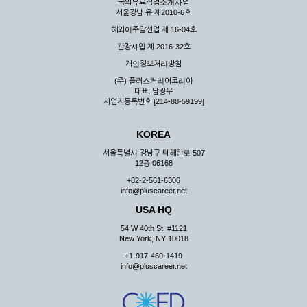
국외유료직업소개사업
서울강남 유 제2010-6호
해외이주알선업 제 16-04호
관광사업 제 2016-32호
개인정보처리방침
(주) 플러스커리어코리아
대표: 남광우
사업자등록번호 [214-88-59199]
KOREA
서울특별시 강남구 테헤란로 507
12층 06168
+82-2-561-6306
info@pluscareer.net
USA HQ
54 W 40th St. #1121
New York, NY 10018
+1-917-460-1419
info@pluscareer.net