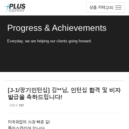
Sketchbook5, 스케치북5
Sketchbook5, 스케치북5
본
메
상품 카테고리
문
뉴
바
토
로
글
Progress & Achievements
가
하
기
기
Everyday, we are helping our clients going forward.
[J-1/장기인턴십] 김**님, 인턴십 합격 및 비자
발급을 축하드립니다!
조회 수
747
미국취업의 가장 빠른 길!
플러스커리어 입니다.