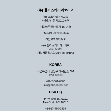
(주) 플러스커리어코리아
국외유료직업소개사업
서울강남 유 제2010-6호
해외이주알선업 제 16-04호
관광사업 제 2016-32호
개인정보처리방침
(주) 플러스커리어코리아
대표: 남광우
사업자등록번호 [214-88-59199]
KOREA
서울특별시 강남구 테헤란로 507
12층 06168
+82-2-561-6306
info@pluscareer.net
USA HQ
54 W 40th St. #1121
New York, NY 10018
+1-917-460-1419