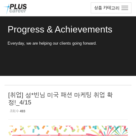
Sketchbook5, 스케치북5
Sketchbook5, 스케치북5
본
메
상품 카테고리
문
뉴
바
토
로
글
Progress & Achievements
가
하
기
기
Everyday, we are helping our clients going forward.
[취업] 성*빈님 미국 패션 마케팅 취업 확
정!_4/15
조회 수
493