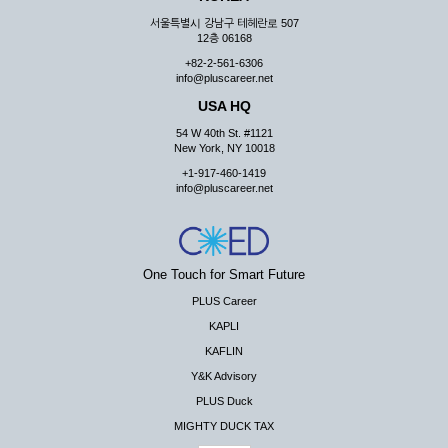
서울특별시 강남구 테헤란로 507
12층 06168
+82-2-561-6306
info@pluscareer.net
USA HQ
54 W 40th St. #1121
New York, NY 10018
+1-917-460-1419
info@pluscareer.net
One Touch for Smart Future
PLUS Career
KAPLI
KAFLIN
Y&K Advisory
PLUS Duck
MIGHTY DUCK TAX