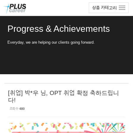
Sketchbook5, 스케치북5
Sketchbook5, 스케치북5
본
메
상품 카테고리
문
뉴
바
토
로
글
Progress & Achievements
가
하
기
기
Everyday, we are helping our clients going forward.
[취업] 박*우 님, OPT 취업 확정 축하드립니
다!
조회 수
480