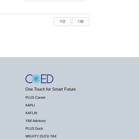
이전
다음
One Touch for Smart Future
PLUS Career
KAPLI
KAFLIN
Y&K Advisory
PLUS Duck
MIGHTY DUCK TAX