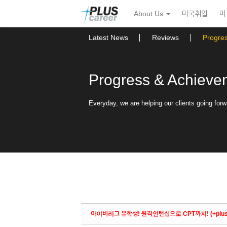
Sketchbook5, 스케치북5
Sketchbook5, 스케치북5
본
메
About Us
미국취업
미
문
뉴
바
토
로
글
Latest News
Reviews
Progre
가
하
기
기
Progress & Achieve
Everyday, we are helping our clients going forw
아이비리그 유학생! 원격인턴십으로 CPT까지! (+plu