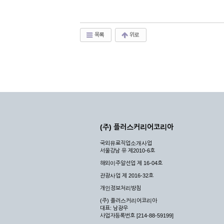
목록
위로
(주) 플러스커리어코리아
국외유료직업소개사업
서울강남 유 제2010-6호
해외이주알선업 제 16-04호
관광사업 제 2016-32호
개인정보처리방침
(주) 플러스커리어코리아
대표: 남광우
사업자등록번호 [214-88-59199]