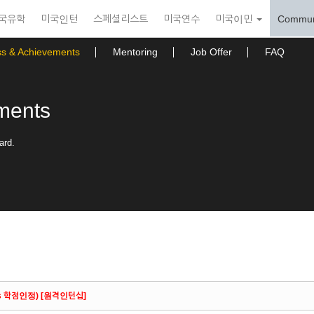
국유학
미국인턴
스페셜리스트
미국연수
미국이민
Commun
ss & Achievements
Mentoring
Job Offer
FAQ
ments
ard.
s 학점인정) [원격인턴십]