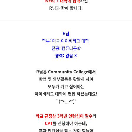
IVY리그 대학에 입학
하신
R님과 함께 합니다.
R님
학부: 미국 아이비리그 대학
전공: 컴퓨터공학
경력: 없음 X
R님은 Community College에서
학업 및 외부활동을 활발히 하여
모두가 가고 싶어하는
아이비리그 대학에 편입 하셨는데요!
`(*>﹏<*)′
학교 규정상 3학년 인턴십이 필수
라
CPT
를 신청해야 하는데,
혼자 인턴십을 찾는 것이 힘들어