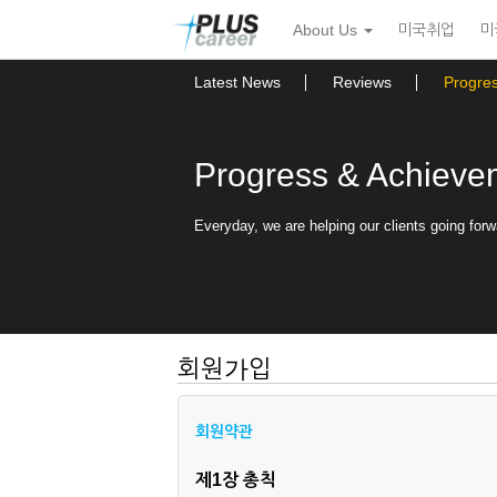
본
메
About Us
미국취업
미
문
뉴
바
토
로
글
Latest News
Reviews
Progre
가
하
기
기
Progress & Achieve
Everyday, we are helping our clients going forw
회원가입
회원약관
제1장 총칙