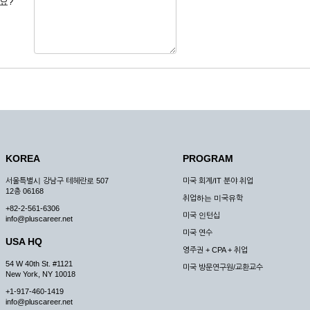
요?
 도용한 경우
미비 된 경우
 서비스를 이용할 경우
, 복사하여 이용하는 경우
청하는 경우
원칙으로 합니다.
, 국가비상사태, 정전, 서비스 설비의 장애, 서비스 이용의 폭주 등의 정상적인 서비
KOREA
PROGRAM
구적으로 중지할 수 있습니다.
서울특별시 강남구 테헤란로 507
미국 회계/IT 분야 취업
한 사유가 발생한 경우
12층 06168
취업하는 미국유학
스의 제공이 일시적으로 중지됨으로 인해 이용자 또는 제 3자가 입은 손해에 대하여 
+82-2-561-6306
미국 인턴십
info@pluscareer.net
미국 연수
USA HQ
영주권 + CPA + 취업
54 W 40th St. #1121
미국 방문연구원/교환교수
New York, NY 10018
청한 후 즉시 서비스를 이용할 수 있도록 하고 계속적, 안정적으로 서비스를 제공할
+1-917-460-1419
승낙 없이 타인에게 누설, 배포하여서는 안됩니다. 다만, 관계법령에 의하여 국가
info@pluscareer.net