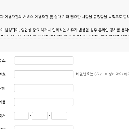
칭)과 이용자간의 서비스 이용조건 및 절차 기타 필요한 사항을 규정함을 목적으로 합
이 발생되며, 영업상 중요 하거나 합리적인 사유가 발생할 경우 온라인 공사를 통하
 서비스 이용을 중단하고 이용계약을 해지할 수 있습니다. 약관의 효력 발생일 이
 이용안내 및 기타 관계법령의 규정에 따릅니다.
주소
비밀번호는 6자리 이상이어야 하
번호
확인
본 약관에 동의한 후 신청자의 실질 정보를 입력하여 회사에 신청하고 회사가 이를 
이름
, 회원 1인당 한 개의 ID가 발급됩니다. 부득이한 경우로 인해 변경하고자 하는 경
-
-
락처
대하여는 가입을 거절하거나 취소할 수 있으며, 실명으로 등록하지 않은 자의 일체의
청할 경우