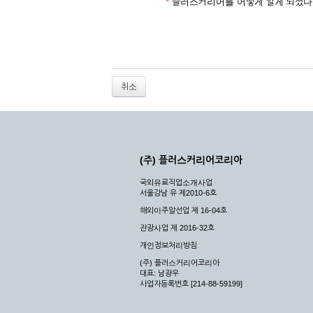
2. 개인정보를 허위로 기재하여 신청할 경우
*
플러스커리어를 어떻게 알게 되셨나
3. 경쟁 관게에 있는 이용자가 신청할 경우
4. 타인의 서비스 이용을 방해하거나, 정보를
5. 기타 회사가 정한 이용신청서에 기재사항이 
6. 이용자가 영업활동 또는 부정한 용도로 본
7. 회사의 정보를 사전 승낙 없이 전재, 변조
취소
8. 기타 회사가 정한 제반 사항을 위반하며 신
제5조 (서비스의 이용 및 중지)
① 서비스의 이용은 연중무휴, 1일 24시간을 
② 시스템 점검, 교체 및 고장, 기술적인 이유
(주) 플러스커리어코리아
이 서비스의 전부 또는 일부를 일시적 또는 영
국외유료직업소개사업
③ 기타 회사는 서비스를 제공할 수 없는 합당
서울강남 유 제2010-6호
④ 회사는 제 2항 및 제 3항의 사유로 서비
해외이주알선업 제 16-04호
제3장 권리 및 의무
관광사업 제 2016-32호
개인정보처리방침
제6조 (회사의 의무)
(주) 플러스커리어코리아
대표: 남광우
① 회사는 특별한 사정이 없는 한 이용자가 신
사업자등록번호 [214-88-59199]
② 회사는 이용자의 개인 신상 정보를 본인의 
되지 않습니다.