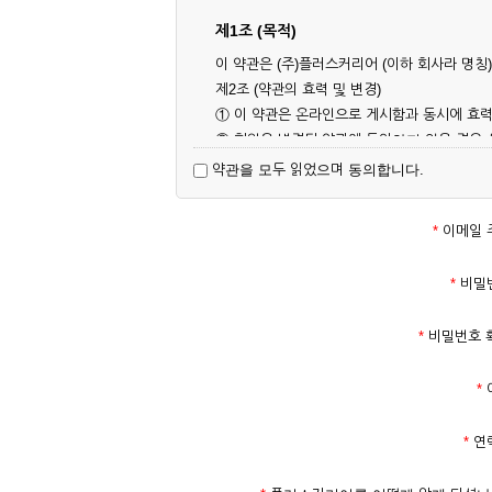
제1조 (목적)
이 약관은 (주)플러스커리어 (이하 회사라 명
제2조 (약관의 효력 및 변경)
① 이 약관은 온라인으로 게시함과 동시에 효력
② 회원은 변경된 약관에 동의하지 않을 경우
대해 동의한 것으로 간주됩니다.
약관을 모두 읽었으며 동의합니다.
제3조 (약관의 외 준칙)
이 약관에 명시되지 않은 사항은 회사의 공지,
*
이메일 
제2장 서비스 이용 계약
*
비밀
제4조 (이용계약의 성립)
*
비밀번호 
① 서비스 이용계약은 서비스 이용 희망자가 
의 실명 확인 절차를 밟을 수 있습니다.
*
② 회원가입시 입력한 ID는 변경할 수 없으며
다.
*
연
③ 회사는 아래의 각 호에 해당하는 이용자에 
1. 타인의 성명, 주민등록번호를 이용하여 신