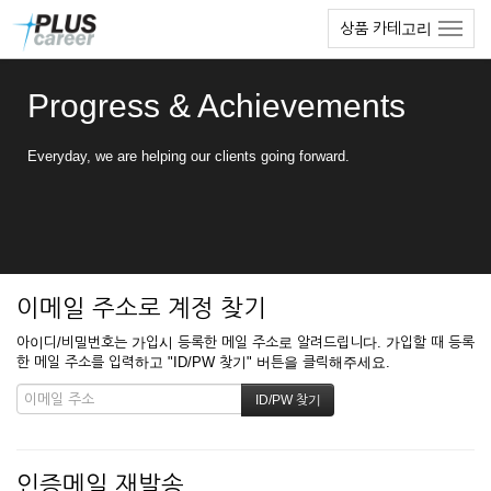
본
메
상품 카테고리
문
뉴
바
토
로
글
Progress & Achievements
가
하
기
기
Everyday, we are helping our clients going forward.
이메일 주소로 계정 찾기
아이디/비밀번호는 가입시 등록한 메일 주소로 알려드립니다. 가입할 때 등록
한 메일 주소를 입력하고 "ID/PW 찾기" 버튼을 클릭해주세요.
인증메일 재발송