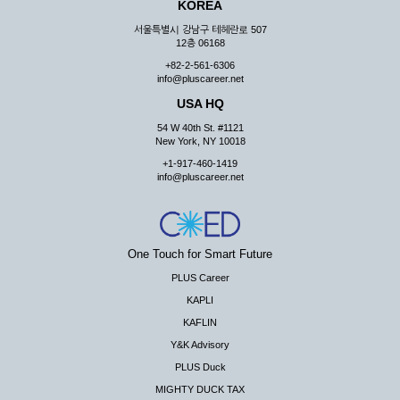
KOREA
서울특별시 강남구 테헤란로 507
12층 06168
+82-2-561-6306
info@pluscareer.net
USA HQ
54 W 40th St. #1121
New York, NY 10018
+1-917-460-1419
info@pluscareer.net
One Touch for Smart Future
PLUS Career
KAPLI
KAFLIN
Y&K Advisory
PLUS Duck
MIGHTY DUCK TAX