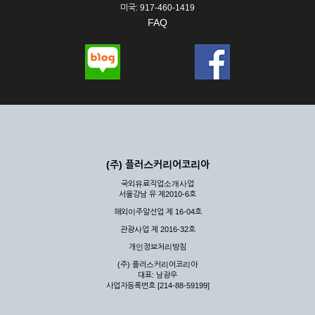
미국: 917-460-1419
FAQ
(주) 플러스커리어코리아
국외유료직업소개사업
서울강남 유 제2010-6호
해외이주알선업 제 16-04호
관광사업 제 2016-32호
개인정보처리방침
(주) 플러스커리어코리아
대표: 남광우
사업자등록번호 [214-88-59199]