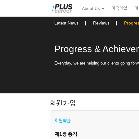
본
메
About Us
미국취업
미
문
뉴
바
토
로
글
Latest News
Reviews
Progre
가
하
기
기
Progress & Achieve
Everyday, we are helping our clients going forw
회원가입
회원약관
제1장 총칙