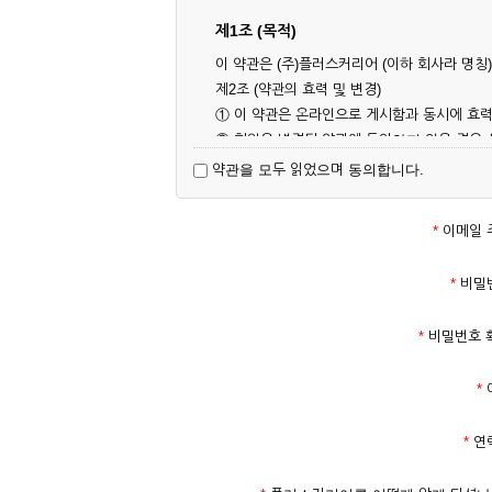
제1조 (목적)
이 약관은 (주)플러스커리어 (이하 회사라 명
제2조 (약관의 효력 및 변경)
① 이 약관은 온라인으로 게시함과 동시에 효력
② 회원은 변경된 약관에 동의하지 않을 경우
대해 동의한 것으로 간주됩니다.
약관을 모두 읽었으며 동의합니다.
제3조 (약관의 외 준칙)
이 약관에 명시되지 않은 사항은 회사의 공지,
*
이메일 
제2장 서비스 이용 계약
*
비밀
제4조 (이용계약의 성립)
*
비밀번호 
① 서비스 이용계약은 서비스 이용 희망자가 
의 실명 확인 절차를 밟을 수 있습니다.
*
② 회원가입시 입력한 ID는 변경할 수 없으며
다.
*
연
③ 회사는 아래의 각 호에 해당하는 이용자에 
1. 타인의 성명, 주민등록번호를 이용하여 신