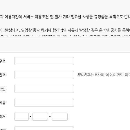
칭)과 이용자간의 서비스 이용조건 및 절차 기타 필요한 사항을 규정함을 목적으로 합
이 발생되며, 영업상 중요 하거나 합리적인 사유가 발생할 경우 온라인 공사를 통하
 서비스 이용을 중단하고 이용계약을 해지할 수 있습니다. 약관의 효력 발생일 이
 이용안내 및 기타 관계법령의 규정에 따릅니다.
주소
비밀번호는 6자리 이상이어야 하
번호
확인
본 약관에 동의한 후 신청자의 실질 정보를 입력하여 회사에 신청하고 회사가 이를 
이름
, 회원 1인당 한 개의 ID가 발급됩니다. 부득이한 경우로 인해 변경하고자 하는 경
-
-
락처
대하여는 가입을 거절하거나 취소할 수 있으며, 실명으로 등록하지 않은 자의 일체의
청할 경우