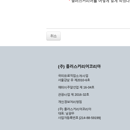
2. 개인정보를 허위로 기재하여 신청할 경우
*
플러스커리어를 어떻게 알게 되셨나
3. 경쟁 관게에 있는 이용자가 신청할 경우
4. 타인의 서비스 이용을 방해하거나, 정보를
5. 기타 회사가 정한 이용신청서에 기재사항이 
6. 이용자가 영업활동 또는 부정한 용도로 본
7. 회사의 정보를 사전 승낙 없이 전재, 변조
취소
8. 기타 회사가 정한 제반 사항을 위반하며 신
제5조 (서비스의 이용 및 중지)
① 서비스의 이용은 연중무휴, 1일 24시간을 
② 시스템 점검, 교체 및 고장, 기술적인 이유
(주) 플러스커리어코리아
이 서비스의 전부 또는 일부를 일시적 또는 영
국외유료직업소개사업
③ 기타 회사는 서비스를 제공할 수 없는 합당
서울강남 유 제2010-6호
④ 회사는 제 2항 및 제 3항의 사유로 서비
해외이주알선업 제 16-04호
제3장 권리 및 의무
관광사업 제 2016-32호
개인정보처리방침
제6조 (회사의 의무)
(주) 플러스커리어코리아
대표: 남광우
① 회사는 특별한 사정이 없는 한 이용자가 신
사업자등록번호 [214-88-59199]
② 회사는 이용자의 개인 신상 정보를 본인의 
되지 않습니다.