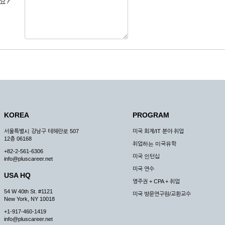
요?
 도용한 경우
미비 된 경우
 서비스를 이용할 경우
, 복사하여 이용하는 경우
청하는 경우
원칙으로 합니다.
, 국가비상사태, 정전, 서비스 설비의 장애, 서비스 이용의 폭주 등의 정상적인 서비
KOREA
PROGRAM
구적으로 중지할 수 있습니다.
서울특별시 강남구 테헤란로 507
미국 회계/IT 분야 취업
한 사유가 발생한 경우
12층 06168
취업하는 미국유학
스의 제공이 일시적으로 중지됨으로 인해 이용자 또는 제 3자가 입은 손해에 대하여 
+82-2-561-6306
미국 인턴십
info@pluscareer.net
미국 연수
USA HQ
영주권 + CPA + 취업
54 W 40th St. #1121
미국 방문연구원/교환교수
New York, NY 10018
청한 후 즉시 서비스를 이용할 수 있도록 하고 계속적, 안정적으로 서비스를 제공할
+1-917-460-1419
승낙 없이 타인에게 누설, 배포하여서는 안됩니다. 다만, 관계법령에 의하여 국가
info@pluscareer.net