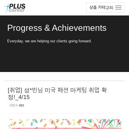
Sketchbook5, 스케치북5
Sketchbook5, 스케치북5
본
메
상품 카테고리
문
뉴
바
토
로
글
Progress & Achievements
가
하
기
기
Everyday, we are helping our clients going forward.
[취업] 성*빈님 미국 패션 마케팅 취업 확
정!_4/15
조회 수
493