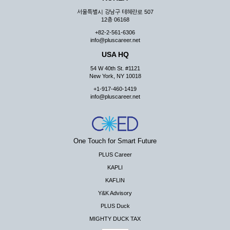
서울특별시 강남구 테헤란로 507
12층 06168
+82-2-561-6306
info@pluscareer.net
USA HQ
54 W 40th St. #1121
New York, NY 10018
+1-917-460-1419
info@pluscareer.net
One Touch for Smart Future
PLUS Career
KAPLI
KAFLIN
Y&K Advisory
PLUS Duck
MIGHTY DUCK TAX