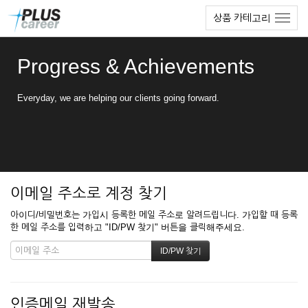
본
메
상품 카테고리
문
뉴
바
토
로
글
Progress & Achievements
가
하
기
기
Everyday, we are helping our clients going forward.
이메일 주소로 계정 찾기
아이디/비밀번호는 가입시 등록한 메일 주소로 알려드립니다. 가입할 때 등록
한 메일 주소를 입력하고 "ID/PW 찾기" 버튼을 클릭해주세요.
인증메일 재발송