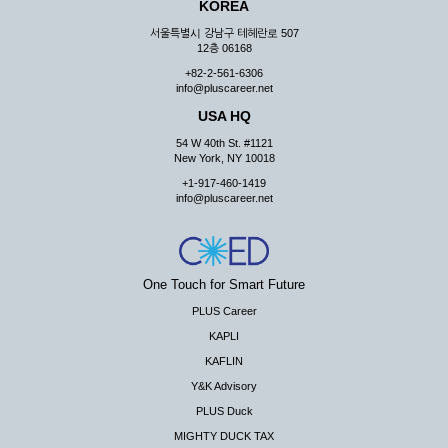
KOREA
서울특별시 강남구 테헤란로 507
12층 06168
+82-2-561-6306
info@pluscareer.net
USA HQ
54 W 40th St. #1121
New York, NY 10018
+1-917-460-1419
info@pluscareer.net
One Touch for Smart Future
PLUS Career
KAPLI
KAFLIN
Y&K Advisory
PLUS Duck
MIGHTY DUCK TAX