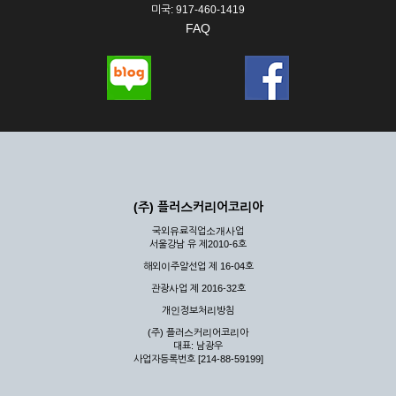
미국: 917-460-1419
FAQ
(주) 플러스커리어코리아
국외유료직업소개사업
서울강남 유 제2010-6호
해외이주알선업 제 16-04호
관광사업 제 2016-32호
개인정보처리방침
(주) 플러스커리어코리아
대표: 남광우
사업자등록번호 [214-88-59199]