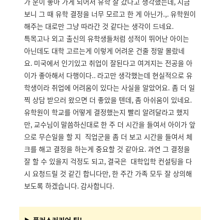
가 운이 좋아 가게 되어서 유학 잘 갔다고 생각했는데
,
지금
보니 그 때 유학 결정을 너무 모르고 한 게 아닌가
.,.
유학원이
해주는 대로만 그냥 따라간 것 같다는 생각이 드네요
.
특목고나 외고 출신의 유학생들처럼 성적이 뛰어난 아이는
아닌데도 대학 고르는게 이렇게 어려운 건줄 정말 몰랐네
요.
미국에서 인기있고 취업이 잘된다고 여겨지는 전공을 아
이가 좋아해서 다행이다
..
라고만 생각했는데 현실적으로 유
학생이라 취업에 어려움이 있다는 사실을 알았어요. 좀 더 일
찍 상담 받으러 왔으면 더 좋았을 텐데
,
좀 아쉬움이 있네요
.
유학원이 학교를 어떻게 결정했는지 빨리 알려달라고 했지
만
, 교수님이 말씀하신대로
한 주 더 시간을 들여서 아이가 앞
으로 무슨일을 할 지 직업군을 좀 더 보고 시간을 들여서 체
크를 해고 결정을 하는게 중요할 것 같아요
.
과연 그 결정을
잘 할 수 있을지 걱정도 되고
,
결국은 대학입학 컨설팅을 다
시 요청드릴 것 같긴 합니다만
,
한 주간 가족 모두 잘 상의해
보도록 하겠습니다
.
감사합니다
.