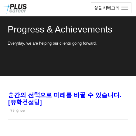
Sketchbook5, 스케치북5
Sketchbook5, 스케치북5
본
메
상품 카테고리
문
뉴
바
토
로
글
Progress & Achievements
가
하
기
기
Everyday, we are helping our clients going forward.
순간의 선택으로 미래를 바꿀 수 있습니다.
[유학컨설팅]
조회 수
530