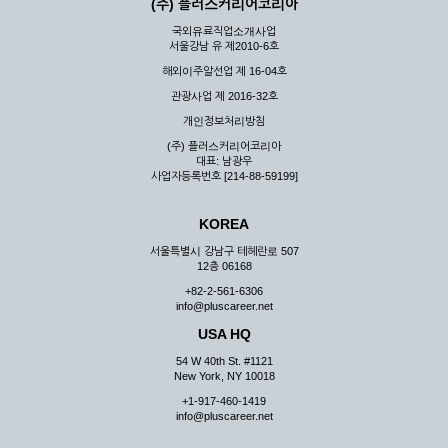
(주) 플러스커리어코리아
국외유료직업소개사업
서울강남 유 제2010-6호
해외이주알선업 제 16-04호
관광사업 제 2016-32호
개인정보처리방침
(주) 플러스커리어코리아
대표: 남광우
사업자등록번호 [214-88-59199]
KOREA
서울특별시 강남구 테헤란로 507
12층 06168
+82-2-561-6306
info@pluscareer.net
USA HQ
54 W 40th St. #1121
New York, NY 10018
+1-917-460-1419
info@pluscareer.net