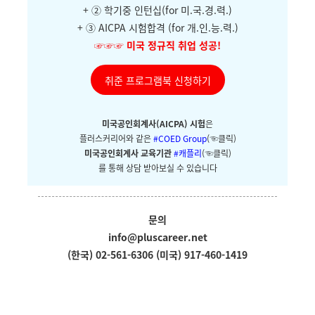
+ ②
학기중 인턴십(for 미.국.경.력.)
+ ③ AICPA 시험합격 (for 개.인.능.력.)
☞☞☞
미국 정규직 취업 성공!
취준 프로그램북 신청하기
미국공인회계사(AICPA) 시험
은
플러스커리어와
같은
#COED Group
(☜클릭)
미국공인회계사 교육기관
#캐플리
(☜클릭)
를 통해 상담 받아보실 수 있습니다
문의
info@pluscareer.net
(한국) 02-561-6306
(미국) 917-460-1419