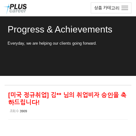
Sketchbook5, 스케치북5
Sketchbook5, 스케치북5
본
메
상품 카테고리
문
뉴
바
토
로
글
Progress & Achievements
가
하
기
기
Everyday, we are helping our clients going forward.
[미국 정규취업] 김** 님의 취업비자 승인을 축
하드립니다!
조회 수
3909