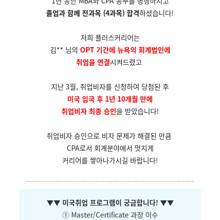
1년 동안 MBA와 CPA 공부를 병행하시고
졸업과 함께 전과목 (4과목) 합격
하셨습니다!
저희 플러스커리어는
김** 님의
OPT 기간에 뉴욕의 회계법인에
취업을 연결
시켜드렸고
지난 3월, 취업비자를 신청하여 당첨된 후
미국 입국 후 1년 10개월 만에
취업비자 최종 승인
을 받았습니다!
취업비자 승인으로 비자 문제가 해결된 만큼
CPA로서 회계분야에서 멋지게
커리어를
쌓아나가시길 바랍니다!
▼
▼ 미국취업 프로그램이 궁금합니다!
▼
▼
① Master/Certificate 과정 이수