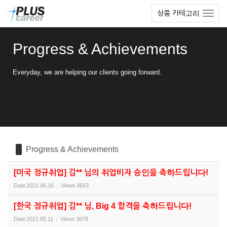
Sketchbook5, 스케치북5
Sketchbook5, 스케치북5
본
메
상품 카테고리
문
뉴
바
토
로
글
Progress & Achievements
가
하
기
기
Everyday, we are helping our clients going forward.
Progress & Achievements
[미국 정규취업] 김** 님의 취업비자 승인을 축하드립니다!
Date
2021.06.16
Views
3653
[한국 정규취업] 김** 님, Big 4 합격을 축하드립니다!
Date
2021.05.11
Views
3678