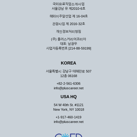
국외유료직업소개사업
서울강남 유 제2010-6호
해외이주알선업 제 16-04호
관광사업 제 2016-32호
개인정보처리방침
(주) 플러스커리어코리아
대표: 남광우
사업자등록번호 [214-88-59199]
KOREA
서울특별시 강남구 테헤란로 507
12층 06168
+82-2-561-6306
info@pluscareer.net
USA HQ
54 W 40th St. #1121
New York, NY 10018
+1-917-460-1419
info@pluscareer.net