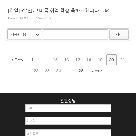
[취업] 권*진님! 미국 취업 확정 축하드립니다!_3/4
Date
2016.03.05
Views
439
검색
Prev
1
...
15
16
17
18
19
20
21
22
23
24
...
28
Next
간편상담