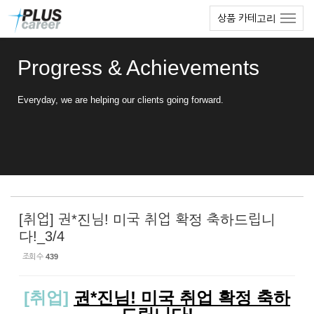
Sketchbook5, 스케치북5
Sketchbook5, 스케치북5
본
메
상품 카테고리
문
뉴
바
토
로
글
Progress & Achievements
가
하
기
기
Everyday, we are helping our clients going forward.
[취업] 권*진님! 미국 취업 확정 축하드립니
다!_3/4
조회 수
439
[취업]
권
*진
님! 미국 취업 확정 축하