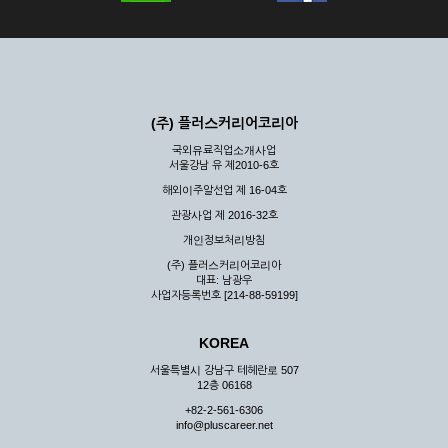
(주) 플러스커리어코리아
국외유료직업소개사업
서울강남 유 제2010-6호
해외이주알선업 제 16-04호
관광사업 제 2016-32호
개인정보처리방침
(주) 플러스커리어코리아
대표: 남광우
사업자등록번호 [214-88-59199]
KOREA
서울특별시 강남구 테헤란로 507
12층 06168
+82-2-561-6306
info@pluscareer.net