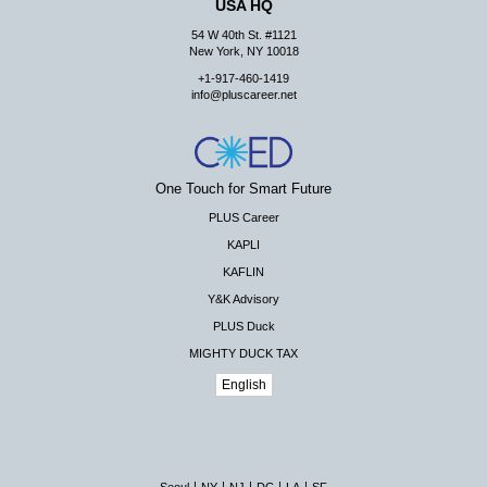
USA HQ
54 W 40th St. #1121
New York, NY 10018
+1-917-460-1419
info@pluscareer.net
One Touch for Smart Future
PLUS Career
KAPLI
KAFLIN
Y&K Advisory
PLUS Duck
MIGHTY DUCK TAX
English
|
|
|
|
|