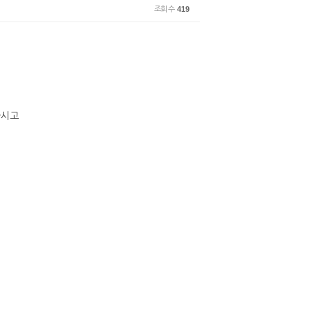
조회 수
419
공하시고