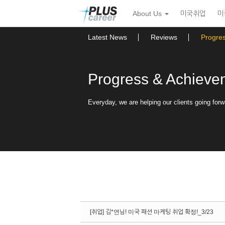
Sketchbook5, 스케치북5
Sketchbook5, 스케치북5
본
메
About Us
미국취업
미
문
뉴
바
토
로
글
Latest News
Reviews
Progre
가
하
기
기
Progress & Achieve
Everyday, we are helping our clients going forw
[취업] 김*연님! 미국 패션 마케팅 취업 확정!_3/23