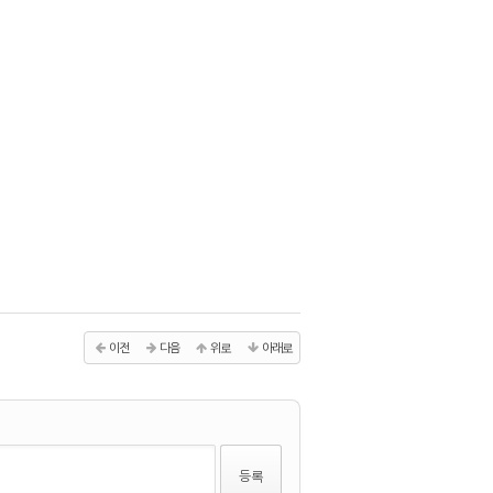
이전
다음
위로
아래로