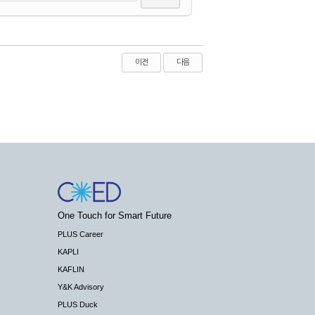
이전
다음
One Touch for Smart Future
PLUS Career
KAPLI
KAFLIN
Y&K Advisory
PLUS Duck