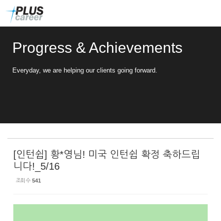
Sketchbook5, 스케치북5
Sketchbook5, 스케치북5
본
메
문
뉴
바
토
로
글
Progress & Achievements
가
하
기
기
Everyday, we are helping our clients going forward.
[인턴쉽] 황*영님! 미국 인턴쉽 확정 축하드립
니다!_5/16
조회 수
541