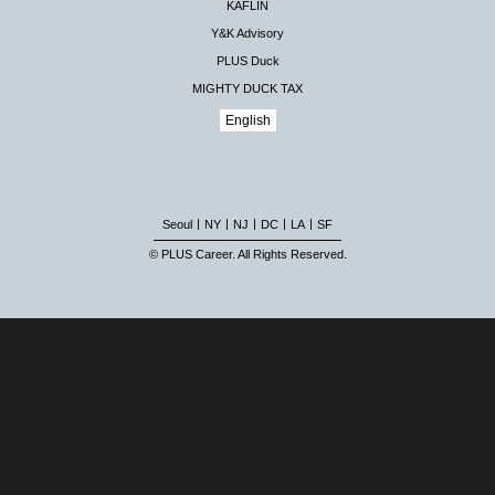
KAFLIN
Y&K Advisory
PLUS Duck
MIGHTY DUCK TAX
English
|
|
|
|
|
Seoul
NY
NJ
DC
LA
SF
© PLUS Career. All Rights Reserved.