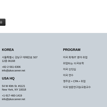
KOREA
PROGRAM
서울특별시 강남구 테헤란로 507
미국 회계/IT 분야 취업
12층 06168
취업하는 미국유학
+82-2-561-6306
미국 인턴십
info@pluscareer.net
미국 연수
USA HQ
영주권 + CPA + 취업
54 W 40th St. #1121
미국 방문연구원/교환교수
New York, NY 10018
+1-917-460-1419
info@pluscareer.net