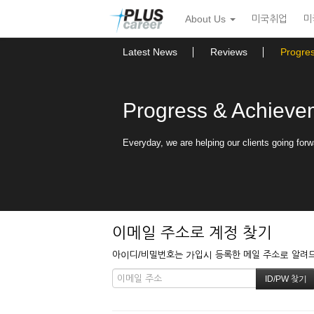
본
메
About Us
미국취업
미
문
뉴
바
토
로
글
Latest News
Reviews
Progre
가
하
기
기
Progress & Achieve
Everyday, we are helping our clients going forw
이메일 주소로 계정 찾기
아이디/비밀번호는 가입시 등록한 메일 주소로 알려드립