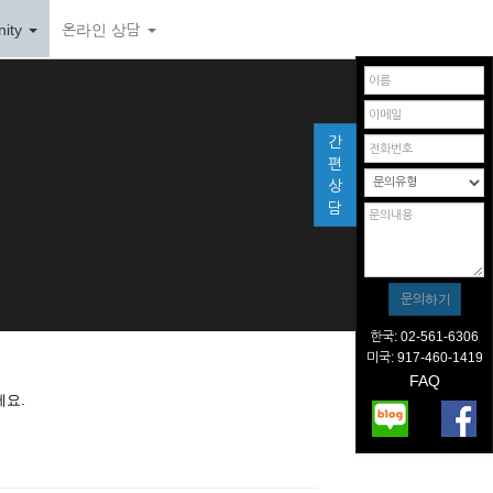
ity
온라인 상담
간
편
상
담
한국: 02-561-6306
미국: 917-460-1419
FAQ
세요.