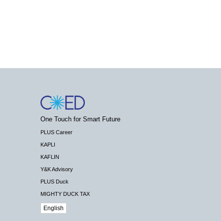
One Touch for Smart Future
PLUS Career
KAPLI
KAFLIN
Y&K Advisory
PLUS Duck
MIGHTY DUCK TAX
English