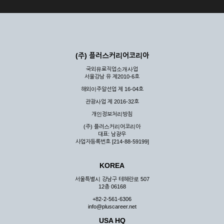
(주) 플러스커리어코리아
국외유료직업소개사업
서울강남 유 제2010-6호
해외이주알선업 제 16-04호
관광사업 제 2016-32호
개인정보처리방침
(주) 플러스커리어코리아
대표: 남광우
사업자등록번호 [214-88-59199]
KOREA
서울특별시 강남구 테헤란로 507
12층 06168
+82-2-561-6306
info@pluscareer.net
USA HQ