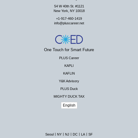
54 W 40th St. #1121
New York, NY 10018
+1-917-460-1419
info@pluscareer.net
One Touch for Smart Future
PLUS Career
KAPLI
KAFLIN
Y&K Advisory
PLUS Duck
MIGHTY DUCK TAX
English
|
|
|
|
|
Seoul
NY
NJ
DC
LA
SF