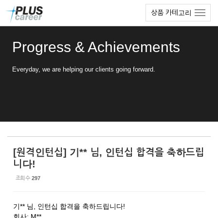
Sketchbook5, 스케치북5
Sketchbook5, 스케치북5
본
메
상품 카테고리
문
뉴
바
토
로
글
Progress & Achievements
가
하
기
기
Everyday, we are helping our clients going forward.
[원격인턴십] 기** 님, 인턴십 합격을 축하드립
니다!
조회 수
297
기** 님, 인턴십 합격을 축하드립니다!
회사: M**