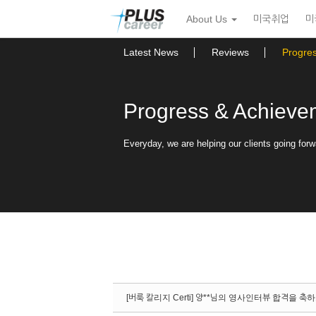
Sketchbook5, 스케치북5
Sketchbook5, 스케치북5
본
메
About Us
미국취업
미
문
뉴
바
토
로
글
Latest News
Reviews
Progre
가
하
기
기
Progress & Achieve
Everyday, we are helping our clients going forw
[버룩 칼리지 Certi] 양**님의 영사인터뷰 합격을 축하