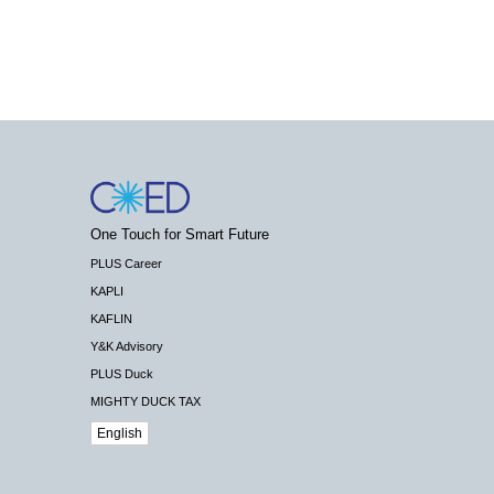
One Touch for Smart Future
PLUS Career
KAPLI
KAFLIN
Y&K Advisory
PLUS Duck
MIGHTY DUCK TAX
English