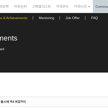
국유학
미국인턴
스페셜리스트
미국연수
미국이민
Commun
ss & Achievements
Mentoring
Job Offer
FAQ
ments
ard.
득과 동시에 빅4 취업까지