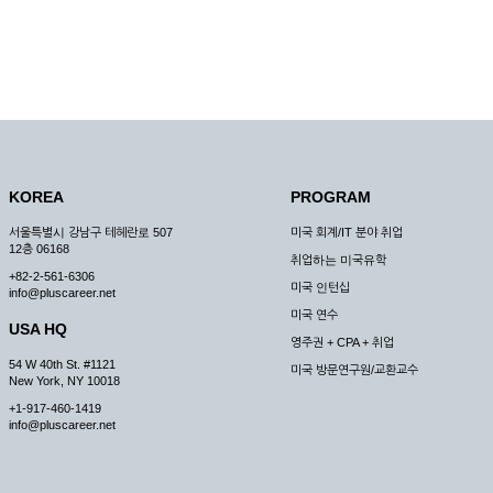
KOREA
PROGRAM
서울특별시 강남구 테헤란로 507
미국 회계/IT 분야 취업
12층 06168
취업하는 미국유학
+82-2-561-6306
미국 인턴십
info@pluscareer.net
미국 연수
USA HQ
영주권 + CPA + 취업
54 W 40th St. #1121
미국 방문연구원/교환교수
New York, NY 10018
+1-917-460-1419
info@pluscareer.net