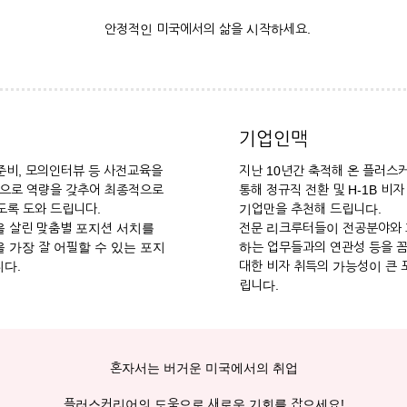
안정적인 미국에서의 삶을 시작하세요.
기업인맥
 준비, 모의인터뷰 등 사전교육을
지난 10년간 축적해 온 플러스
으로 역량을 갖추어 최종적으로
통해 정규직 전환 및 H-1B 비
록 도와 드립니다.
기업만을 추천해 드립니다.
 살린 맞춤별 포지션 서치를
전문 리크루터들이 전공분야와
 가장 잘 어필할 수 있는 포지
하는 업무들과의 연관성 등을 
다.
대한 비자 취득의 가능성이 큰 
립니다.
혼자서는 버거운 미국에서의 취업
플러스커리어의 도움으로 새로운 기회를 잡으세요!