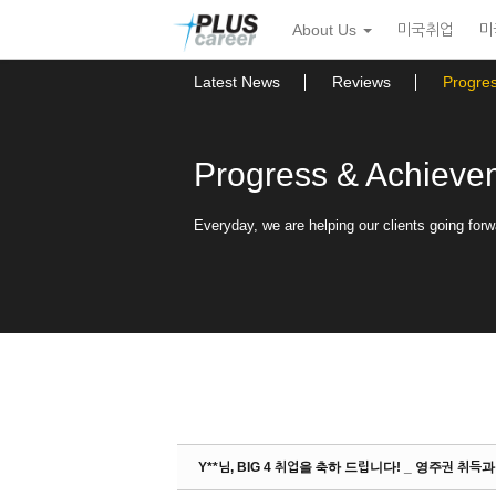
Sketchbook5, 스케치북5
Sketchbook5, 스케치북5
본
메
About Us
미국취업
미
문
뉴
바
토
로
글
Latest News
Reviews
Progre
가
하
기
기
Progress & Achieve
Everyday, we are helping our clients going forw
Y**님, BIG 4 취업을 축하 드립니다! _ 영주권 취