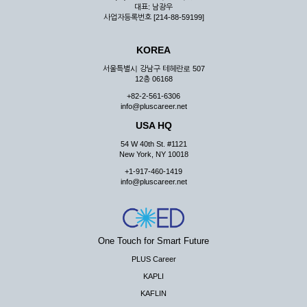
대표: 남광우
사업자등록번호 [214-88-59199]
KOREA
서울특별시 강남구 테헤란로 507
12층 06168
+82-2-561-6306
info@pluscareer.net
USA HQ
54 W 40th St. #1121
New York, NY 10018
+1-917-460-1419
info@pluscareer.net
One Touch for Smart Future
PLUS Career
KAPLI
KAFLIN