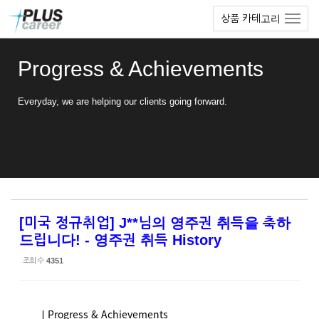
Sketchbook5, 스케치북5
Sketchbook5, 스케치북5
본
메
상품 카테고리
문
뉴
바
토
로
글
Progress & Achievements
가
하
기
기
Everyday, we are helping our clients going forward.
[미국 정규취업] J**님의 영주권 취득을 축하
드립니다! - 영주권 취득 History
조회 수
4351
ㅣProgress & Achievements