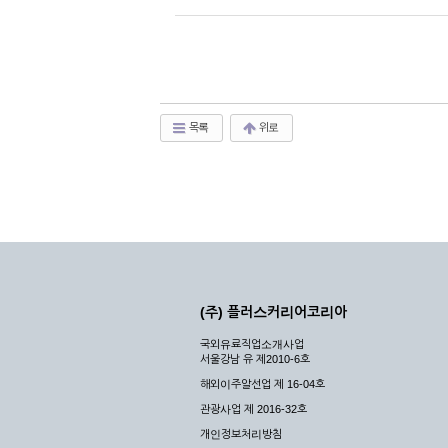
목록
위로
(주) 플러스커리어코리아
국외유료직업소개사업
서울강남 유 제2010-6호
해외이주알선업 제 16-04호
관광사업 제 2016-32호
개인정보처리방침