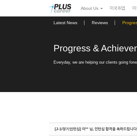
Sketchbook5, 스케치북5
Sketchbook5, 스케치북5
본
메
About Us
미국취업
미
문
뉴
바
토
로
글
Latest News
Reviews
Progre
가
하
기
기
Progress & Achieve
Everyday, we are helping our clients going forw
[J-1/장기인턴십] 이** 님, 인턴십 합격을 축하드립니다