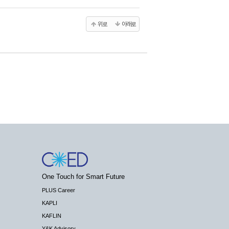
위로
아래로
One Touch for Smart Future
PLUS Career
KAPLI
KAFLIN
Y&K Advisory