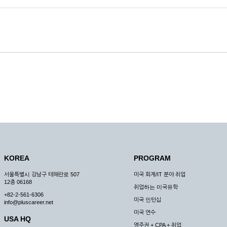
KOREA
PROGRAM
서울특별시 강남구 테헤란로 507
미국 회계/IT 분야 취업
12층 06168
취업하는 미국유학
+82-2-561-6306
미국 인턴십
info@pluscareer.net
미국 연수
USA HQ
영주권 + CPA + 취업