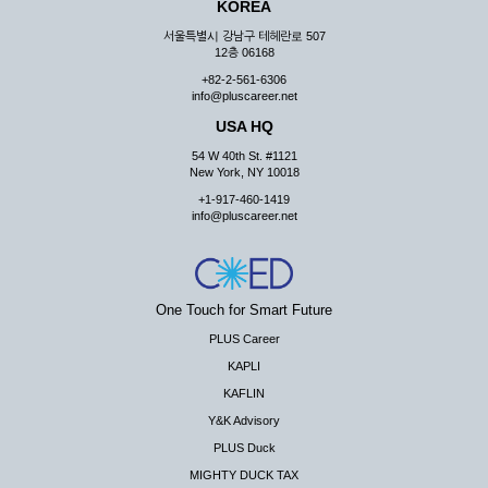
KOREA
서울특별시 강남구 테헤란로 507
12층 06168
+82-2-561-6306
info@pluscareer.net
USA HQ
54 W 40th St. #1121
New York, NY 10018
+1-917-460-1419
info@pluscareer.net
One Touch for Smart Future
PLUS Career
KAPLI
KAFLIN
Y&K Advisory
PLUS Duck
MIGHTY DUCK TAX