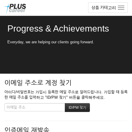
본
메
상품 카테고리
문
뉴
바
토
로
글
Progress & Achievements
가
하
기
기
Everyday, we are helping our clients going forward.
이메일 주소로 계정 찾기
아이디/비밀번호는 가입시 등록한 메일 주소로 알려드립니다. 가입할 때 등록
한 메일 주소를 입력하고 "ID/PW 찾기" 버튼을 클릭해주세요.
인증메일 재발송