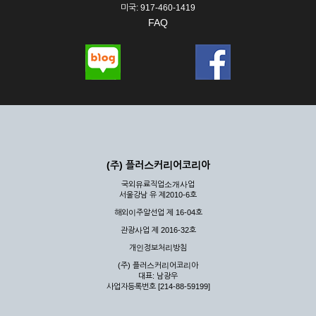
미국: 917-460-1419
FAQ
(주) 플러스커리어코리아
국외유료직업소개사업
서울강남 유 제2010-6호
해외이주알선업 제 16-04호
관광사업 제 2016-32호
개인정보처리방침
(주) 플러스커리어코리아
대표: 남광우
사업자등록번호 [214-88-59199]