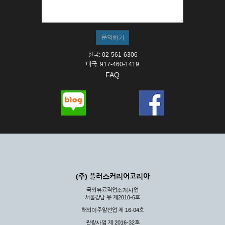
① 서비스의 이용은 연중무휴, 1일 24시간을 원칙으로 합니다.
② 시스템 점검, 교체 및 고장, 기술적인 이유, 국가비상사태, 정
전, 서비스 설비의 장애, 서비스 이용의 폭주 등의 정상적인 서비
스가 불가능할 경우 회사는 사전 공지나 예고 없이 서비스의 전
부 또는 일부를 일시적 또는 영구적으로 중지할 수 있습니다.
한국: 02-561-6306
③ 기타 회사는 서비스를 제공할 수 없는 합당한 사유가 발생한
미국: 917-460-1419
경우
FAQ
④ 회사는 제 2항 및 제 3항의 사유로 서비스의 제공이 일시적
으로 중지됨으로 인해 이용자 또는 제 3자가 입은 손해에 대하
여 배상하지 않습니다.
제3장 권리 및 의무
제6조 (회사의 의무)
① 회사는 특별한 사정이 없는 한 이용자가 신청한 후 즉시 서
비스를 이용할 수 있도록 하고 계속적, 안정적으로 서비스를 제
공할 수 있도록 최선의 노력을 다하여야 합니다.
(주) 플러스커리어코리아
② 회사는 이용자의 개인 신상 정보를 본인의 승낙 없이 타인에
국외유료직업소개사업
게 누설, 배포하여서는 안됩니다. 다만, 관계법령에 의하여 국가
서울강남 유 제2010-6호
기관 등의 합법적인 요구가 있는 경우에는 해당 되지 않습니다.
해외이주알선업 제 16-04호
③ 회사는 이용자로부터 제기되는 의견이나 불만이 정당하다고
인정할 경우에는 즉시 처리하여야 하며, 즉시 처리가 곤란한 경
관광사업 제 2016-32호