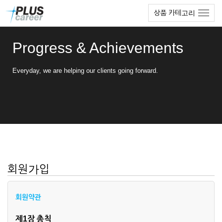
본
메
상품 카테고리
문
뉴
바
토
로
글
Progress & Achievements
가
하
기
기
Everyday, we are helping our clients going forward.
회원가입
회원약관
제1장 총칙