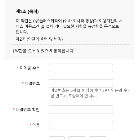
제1조 (목적)
이 약관은 (주)플러스커리어 (이하 회사라 명칭)과 이용자간의 서
비스 이용조건 및 절차 기타 필요한 사항을 규정함을 목적으로
합니다.
제2조 (약관의 효력 및 변경)
① 이 약관은 온라인으로 게시함과 동시에 효력이 발생되며, 영
약관을 모두 읽었으며 동의합니다.
업상 중요 하거나 합리적인 사유가 발생할 경우 온라인 공사를
통하여 변경할 수 있습니다.
② 회원은 변경된 약관에 동의하지 않을 경우 서비스 이용을 중
*
이메일 주소
단하고 이용계약을 해지할 수 있습니다. 약관의 효력 발생일 이
후의 계속적인 서비스 이용은 약관의 변경사항에 대해 동의한
것으로 간주됩니다.
*
비밀번호
비밀번호는 6자리 이상이어야 하며 영문과 숫자
제3조 (약관의 외 준칙)
를 반드시 포함해야 합니다.
이 약관에 명시되지 않은 사항은 회사의 공지, 이용안내 및 기타
관계법령의 규정에 따릅니다.
*
비밀번호 확인
제2장 서비스 이용 계약
*
이름
제4조 (이용계약의 성립)