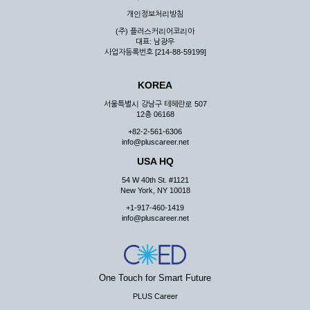
우 그 처리를 위해 노력해야 합니다.
개인정보처리방침
제7조 (회원의 의무)
(주) 플러스커리어코리아
대표: 남광우
① 회원은 ID와 비밀 번호에 관한 모든 관리의 책임이 있으며
사업자등록번호 [214-88-59199]
자신의 ID가 부정하게 사용된 경우, 이용자는 반드시 회사에 그
사실을 통보해야 합니다.
KOREA
② 회원은 이용신청서의 기재내용 중 변경된 내용이 있는 경우
서비스를 통하여 그 내용을 회사에 통지하여야 합니다.
서울특별시 강남구 테헤란로 507
12층 06168
③ 다른 회원의 ID와 비밀번호를 부당하게 사용하는 행위를
하지 않아야 합니다.
+82-2-561-6306
info@pluscareer.net
④ 회원은 회사의 서비스에서 타 사이트의 홍보행위를 하지 않
아야 하며 공공질서나 미풍약속에 위배되는 내용 혹은 저작권을
USA HQ
포함한 지적 재산권을 침해 할 수 있는 행동을 하지 않아야 합니
54 W 40th St. #1121
다.
New York, NY 10018
⑤ 회원은 회사의 사전 승낙 없이 서비스를 이용하여 어떠한 영
+1-917-460-1419
리 행위도 할 수 없습니다.
info@pluscareer.net
⑥ 회원은 관계법령, 약관의 규정, 이용안내 및 주의사항 등 회
사가 통지하는 사항을 준수하여야 하며, 기타 회사의 업무에 방
해되는 행위를 하여서는 아니 됩니다.
제8조 (회원의 관리)
One Touch for Smart Future
PLUS Career
① 회원은 언제든 이 약관에 대한 동의를 철회할 수 있습니다.