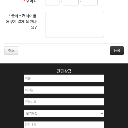
-
-
*
연락처
① 서비스 이용계약은 서비스 이용 희망자가 본 약관에 동의한
후 신청자의 실질 정보를 입력하여 회사에 신청하고 회사가 이
를 심사, 승낙함으로써 성립하며, 회사는 신청자의 실명 확인 절
*
플러스커리어를
차를 밟을 수 있습니다.
어떻게 알게 되셨나
② 회원가입시 입력한 ID는 변경할 수 없으며, 회원 1인당 한 개
요?
의 ID가 발급됩니다. 부득이한 경우로 인해 변경하고자 하는 경
우에는 해당 아이디를 해지하고 재가입해야 합니다.
③ 회사는 아래의 각 호에 해당하는 이용자에 대하여는 가입을
거절하거나 취소할 수 있으며, 실명으로 등록하지 않은 자의 일
취소
체의 권리를 제한할 수 있습니다.
1. 타인의 성명, 주민등록번호를 이용하여 신청할 경우
2. 개인정보를 허위로 기재하여 신청할 경우
간편상담
3. 경쟁 관게에 있는 이용자가 신청할 경우
4. 타인의 서비스 이용을 방해하거나, 정보를 도용한 경우
5. 기타 회사가 정한 이용신청서에 기재사항이 미비 된 경우
6. 이용자가 영업활동 또는 부정한 용도로 본 서비스를 이용할
경우
7. 회사의 정보를 사전 승낙 없이 전재, 변조, 복사하여 이용하
는 경우
8. 기타 회사가 정한 제반 사항을 위반하며 신청하는 경우
제5조 (서비스의 이용 및 중지)