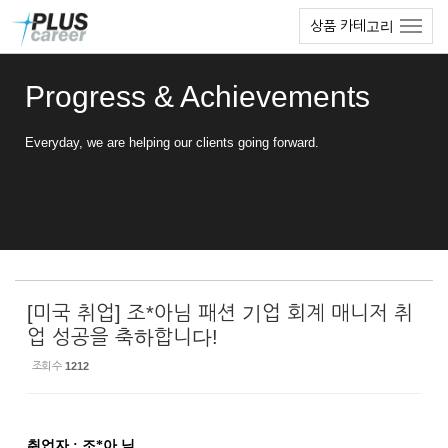
Sketchbook5, 스케치북5
Sketchbook5, 스케치북5
본
메
상품 카테고리
문
뉴
바
토
로
글
Progress & Achievements
가
하
기
기
Everyday, we are helping our clients going forward.
[미국 취업] 조*아님 패션 기업 회계 매니저 취
업 성공을 축하합니다!
조회 수
1212
취업자 : 조*아 님