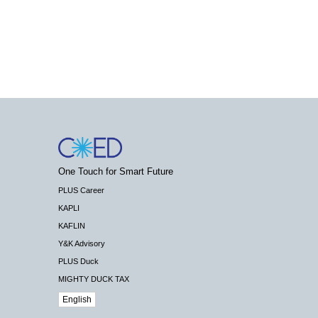
One Touch for Smart Future
PLUS Career
KAPLI
KAFLIN
Y&K Advisory
PLUS Duck
MIGHTY DUCK TAX
English