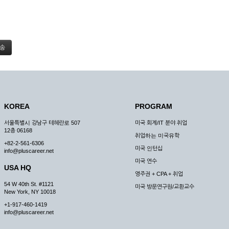
KOREA
PROGRAM
서울특별시 강남구 테헤란로 507
미국 회계/IT 분야 취업
12층 06168
취업하는 미국유학
+82-2-561-6306
미국 인턴십
info@pluscareer.net
미국 연수
USA HQ
영주권 + CPA + 취업
54 W 40th St. #1121
미국 방문연구원/교환교수
New York, NY 10018
+1-917-460-1419
info@pluscareer.net