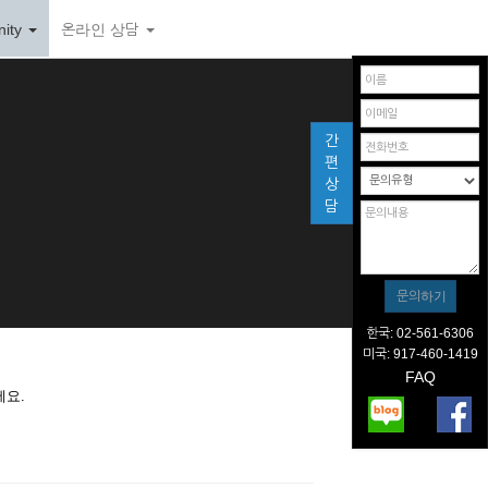
ity
온라인 상담
간
편
상
담
한국: 02-561-6306
미국: 917-460-1419
FAQ
세요.