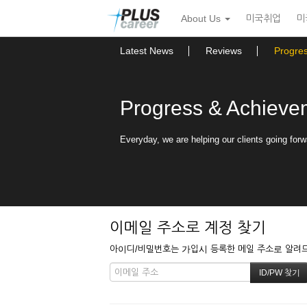
본
메
About Us
미국취업
미
문
뉴
바
토
로
글
Latest News
Reviews
Progre
가
하
기
기
Progress & Achieve
Everyday, we are helping our clients going forw
이메일 주소로 계정 찾기
아이디/비밀번호는 가입시 등록한 메일 주소로 알려드립