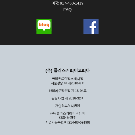
미국: 917-460-1419
FAQ
(주) 플러스커리어코리아
국외유료직업소개사업
서울강남 유 제2010-6호
해외이주알선업 제 16-04호
관광사업 제 2016-32호
개인정보처리방침
(주) 플러스커리어코리아
대표: 남광우
사업자등록번호 [214-88-59199]