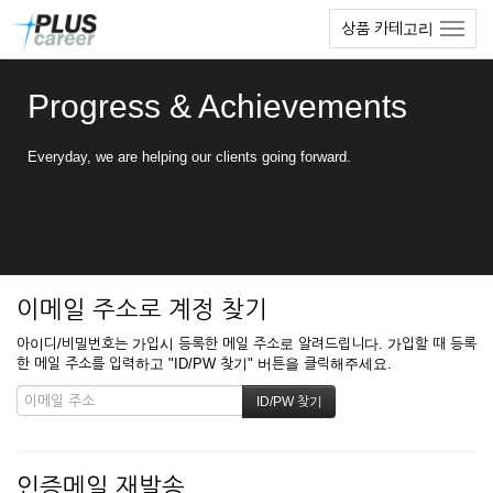
본
메
상품 카테고리
문
뉴
바
토
로
글
Progress & Achievements
가
하
기
기
Everyday, we are helping our clients going forward.
이메일 주소로 계정 찾기
아이디/비밀번호는 가입시 등록한 메일 주소로 알려드립니다. 가입할 때 등록
한 메일 주소를 입력하고 "ID/PW 찾기" 버튼을 클릭해주세요.
인증메일 재발송