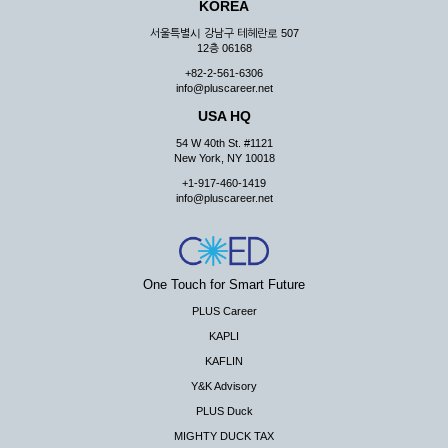
KOREA
서울특별시 강남구 테헤란로 507
12층 06168
+82-2-561-6306
info@pluscareer.net
USA HQ
54 W 40th St. #1121
New York, NY 10018
+1-917-460-1419
info@pluscareer.net
One Touch for Smart Future
PLUS Career
KAPLI
KAFLIN
Y&K Advisory
PLUS Duck
MIGHTY DUCK TAX