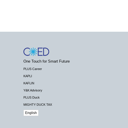
One Touch for Smart Future
PLUS Career
KAPLI
KAFLIN
Y&K Advisory
PLUS Duck
MIGHTY DUCK TAX
English