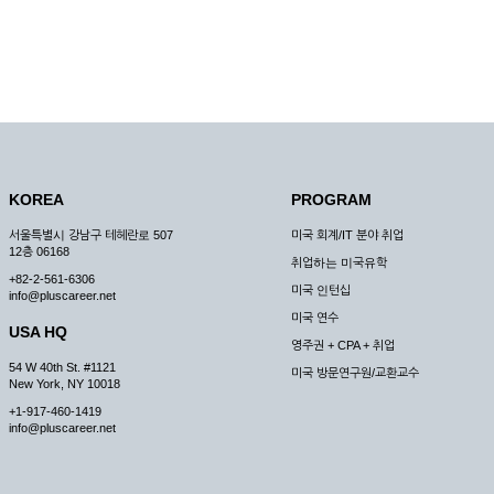
KOREA
PROGRAM
서울특별시 강남구 테헤란로 507
미국 회계/IT 분야 취업
12층 06168
취업하는 미국유학
+82-2-561-6306
미국 인턴십
info@pluscareer.net
미국 연수
USA HQ
영주권 + CPA + 취업
54 W 40th St. #1121
미국 방문연구원/교환교수
New York, NY 10018
+1-917-460-1419
info@pluscareer.net