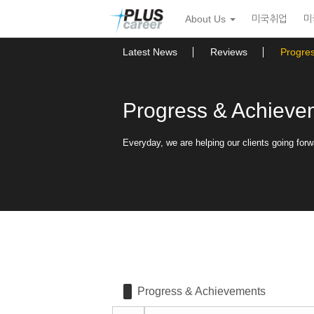
Sketchbook5, 스케치북5
Sketchbook5, 스케치북5
본
메
About Us
미국취업
미
문
뉴
바
토
로
글
Latest News
Reviews
Progre
가
하
기
기
Progress & Achieve
Everyday, we are helping our clients going forw
Progress & Achievements