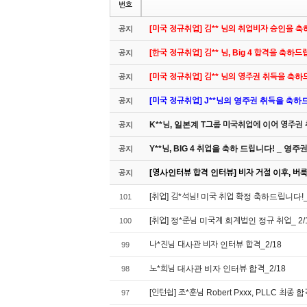
번호
[미국 정규취업] 김** 님의 취업비자 승인을 
공지
[한국 정규취업] 김** 님, Big 4 합격을 축하
공지
[미국 정규취업] 김** 님의 영주권 취득을 축
공지
[미국 정규취업] J**님의 영주권 취득을 축하드립
공지
K**님, 일본계 T그룹 미국취업에 이어 영주권
공지
Y**님, BIG 4 취업을 축하 드립니다! _ 영
공지
[영사인터뷰 합격 인터뷰] 비자 거절 이후, 버룩 
공지
[취업] 김*석님! 미국 취업 확정 축하드립니다!_
101
[취업] 정*준님 미국계 회계법인 정규 취업_ 2/
100
나*진님 대사관 비자 인터뷰 합격_2/18
99
노*희님 대사관 비자 인터뷰 합격_2/18
98
[인턴쉽] 조*훈님 Robert Pxxx, PLLC 최종 합
97