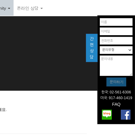
ity
온라인 상담
간
편
상
담
한국: 02-561-6306
미국: 917-460-1419
FAQ
세요.