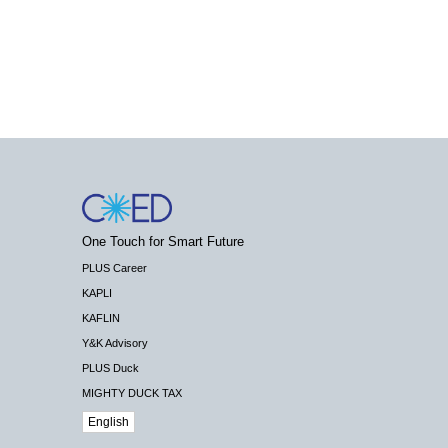
One Touch for Smart Future
PLUS Career
KAPLI
KAFLIN
Y&K Advisory
PLUS Duck
MIGHTY DUCK TAX
English