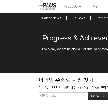
본
메
About Us
미국취업
미
문
뉴
바
토
로
글
Latest News
Reviews
Progre
가
하
기
기
Progress & Achieve
Everyday, we are helping our clients going forw
이메일 주소로 계정 찾기
아이디/비밀번호는 가입시 등록한 메일 주소로 알려드립