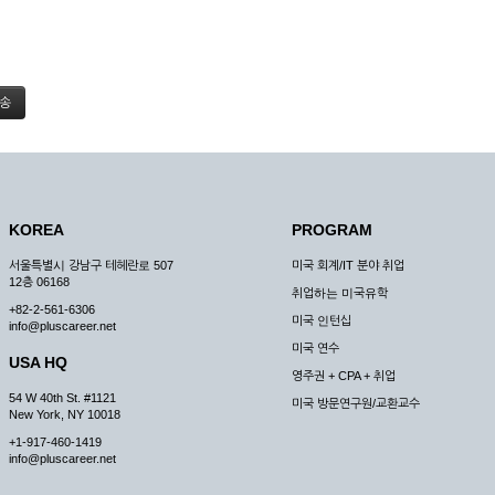
KOREA
PROGRAM
서울특별시 강남구 테헤란로 507
미국 회계/IT 분야 취업
12층 06168
취업하는 미국유학
+82-2-561-6306
미국 인턴십
info@pluscareer.net
미국 연수
USA HQ
영주권 + CPA + 취업
54 W 40th St. #1121
미국 방문연구원/교환교수
New York, NY 10018
+1-917-460-1419
info@pluscareer.net