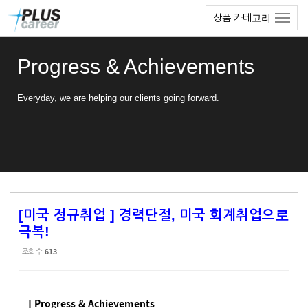
Sketchbook5, 스케치북5
Sketchbook5, 스케치북5
본
메
상품 카테고리
문
뉴
바
토
로
글
Progress & Achievements
가
하
기
기
Everyday, we are helping our clients going forward.
[미국 정규취업 ] 경력단절, 미국 회계취업으로
극복!
조회 수
613
ㅣProgress & Achievements