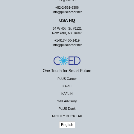
12층 06168
+82-2-561-6306
info@pluscareer.net
USA HQ
54 W 40th St. #1121
New York, NY 10018
+1-917-460-1419
info@pluscareer.net
One Touch for Smart Future
PLUS Career
KAPLI
KAFLIN
Y&K Advisory
PLUS Duck
MIGHTY DUCK TAX
English