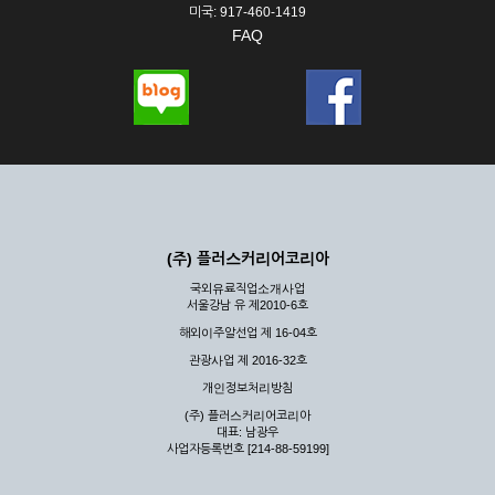
미국: 917-460-1419
FAQ
(주) 플러스커리어코리아
국외유료직업소개사업
서울강남 유 제2010-6호
해외이주알선업 제 16-04호
관광사업 제 2016-32호
개인정보처리방침
(주) 플러스커리어코리아
대표: 남광우
사업자등록번호 [214-88-59199]