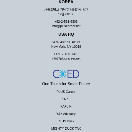
KOREA
서울특별시 강남구 테헤란로 507
12층 06168
+82-2-561-6306
info@pluscareer.net
USA HQ
54 W 40th St. #1121
New York, NY 10018
+1-917-460-1419
info@pluscareer.net
One Touch for Smart Future
PLUS Career
KAPLI
KAFLIN
Y&K Advisory
PLUS Duck
MIGHTY DUCK TAX