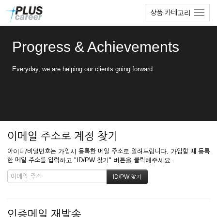
본
메
상품 카테고리
문
뉴
바
토
로
글
Progress & Achievements
가
하
기
기
Everyday, we are helping our clients going forward.
이메일 주소로 계정 찾기
아이디/비밀번호는 가입시 등록한 메일 주소로 알려드립니다. 가입할 때 등록
한 메일 주소를 입력하고 "ID/PW 찾기" 버튼을 클릭해주세요.
인증메일 재발송