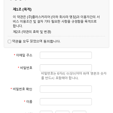
제1조 (목적)
이 약관은 (주)플러스커리어 (이하 회사라 명칭)과 이용자간의 서
비스 이용조건 및 절차 기타 필요한 사항을 규정함을 목적으로
합니다.
제2조 (약관의 효력 및 변경)
① 이 약관은 온라인으로 게시함과 동시에 효력이 발생되며, 영
약관을 모두 읽었으며 동의합니다.
업상 중요 하거나 합리적인 사유가 발생할 경우 온라인 공사를
통하여 변경할 수 있습니다.
② 회원은 변경된 약관에 동의하지 않을 경우 서비스 이용을 중
*
이메일 주소
단하고 이용계약을 해지할 수 있습니다. 약관의 효력 발생일 이
후의 계속적인 서비스 이용은 약관의 변경사항에 대해 동의한
것으로 간주됩니다.
*
비밀번호
비밀번호는 6자리 이상이어야 하며 영문과 숫자
제3조 (약관의 외 준칙)
를 반드시 포함해야 합니다.
이 약관에 명시되지 않은 사항은 회사의 공지, 이용안내 및 기타
관계법령의 규정에 따릅니다.
*
비밀번호 확인
제2장 서비스 이용 계약
*
이름
제4조 (이용계약의 성립)