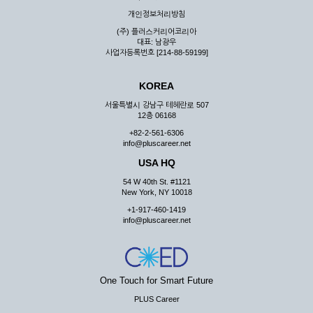
우 그 처리를 위해 노력해야 합니다.
개인정보처리방침
제7조 (회원의 의무)
(주) 플러스커리어코리아
대표: 남광우
① 회원은 ID와 비밀 번호에 관한 모든 관리의 책임이 있으며
사업자등록번호 [214-88-59199]
자신의 ID가 부정하게 사용된 경우, 이용자는 반드시 회사에 그
사실을 통보해야 합니다.
KOREA
② 회원은 이용신청서의 기재내용 중 변경된 내용이 있는 경우
서비스를 통하여 그 내용을 회사에 통지하여야 합니다.
서울특별시 강남구 테헤란로 507
12층 06168
③ 다른 회원의 ID와 비밀번호를 부당하게 사용하는 행위를
하지 않아야 합니다.
+82-2-561-6306
info@pluscareer.net
④ 회원은 회사의 서비스에서 타 사이트의 홍보행위를 하지 않
아야 하며 공공질서나 미풍약속에 위배되는 내용 혹은 저작권을
USA HQ
포함한 지적 재산권을 침해 할 수 있는 행동을 하지 않아야 합니
54 W 40th St. #1121
다.
New York, NY 10018
⑤ 회원은 회사의 사전 승낙 없이 서비스를 이용하여 어떠한 영
+1-917-460-1419
리 행위도 할 수 없습니다.
info@pluscareer.net
⑥ 회원은 관계법령, 약관의 규정, 이용안내 및 주의사항 등 회
사가 통지하는 사항을 준수하여야 하며, 기타 회사의 업무에 방
해되는 행위를 하여서는 아니 됩니다.
제8조 (회원의 관리)
One Touch for Smart Future
PLUS Career
① 회원은 언제든 이 약관에 대한 동의를 철회할 수 있습니다.