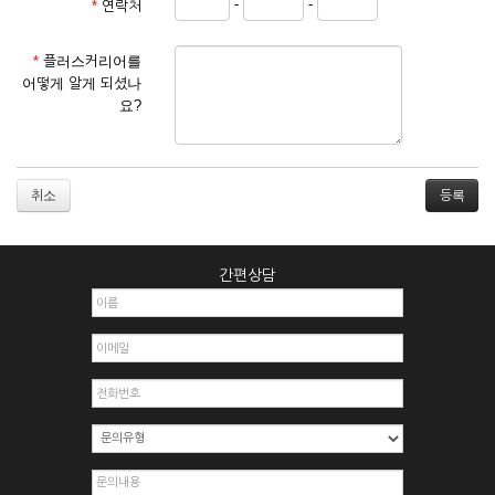
-
-
*
연락처
① 서비스 이용계약은 서비스 이용 희망자가 본 약관에 동의한
후 신청자의 실질 정보를 입력하여 회사에 신청하고 회사가 이
를 심사, 승낙함으로써 성립하며, 회사는 신청자의 실명 확인 절
*
플러스커리어를
차를 밟을 수 있습니다.
어떻게 알게 되셨나
② 회원가입시 입력한 ID는 변경할 수 없으며, 회원 1인당 한 개
요?
의 ID가 발급됩니다. 부득이한 경우로 인해 변경하고자 하는 경
우에는 해당 아이디를 해지하고 재가입해야 합니다.
③ 회사는 아래의 각 호에 해당하는 이용자에 대하여는 가입을
거절하거나 취소할 수 있으며, 실명으로 등록하지 않은 자의 일
취소
체의 권리를 제한할 수 있습니다.
1. 타인의 성명, 주민등록번호를 이용하여 신청할 경우
2. 개인정보를 허위로 기재하여 신청할 경우
간편상담
3. 경쟁 관게에 있는 이용자가 신청할 경우
4. 타인의 서비스 이용을 방해하거나, 정보를 도용한 경우
5. 기타 회사가 정한 이용신청서에 기재사항이 미비 된 경우
6. 이용자가 영업활동 또는 부정한 용도로 본 서비스를 이용할
경우
7. 회사의 정보를 사전 승낙 없이 전재, 변조, 복사하여 이용하
는 경우
8. 기타 회사가 정한 제반 사항을 위반하며 신청하는 경우
제5조 (서비스의 이용 및 중지)