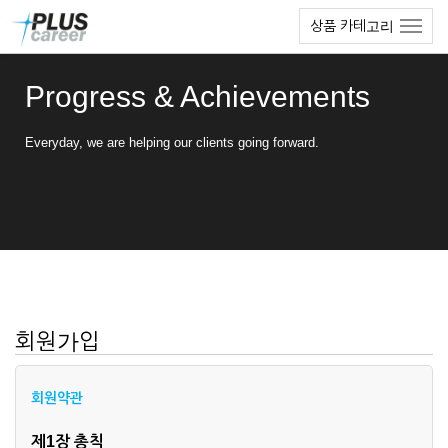
본
메
상품 카테고리
문
뉴
바
토
로
글
Progress & Achievements
가
하
기
기
Everyday, we are helping our clients going forward.
회원가입
회원약관
제1장 총칙