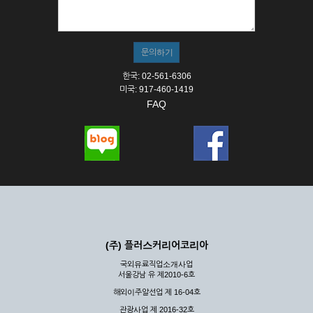
① 서비스의 이용은 연중무휴, 1일 24시간을 원칙으로 합니다.
② 시스템 점검, 교체 및 고장, 기술적인 이유, 국가비상사태, 정
전, 서비스 설비의 장애, 서비스 이용의 폭주 등의 정상적인 서비
스가 불가능할 경우 회사는 사전 공지나 예고 없이 서비스의 전
부 또는 일부를 일시적 또는 영구적으로 중지할 수 있습니다.
한국: 02-561-6306
③ 기타 회사는 서비스를 제공할 수 없는 합당한 사유가 발생한
미국: 917-460-1419
경우
FAQ
④ 회사는 제 2항 및 제 3항의 사유로 서비스의 제공이 일시적
으로 중지됨으로 인해 이용자 또는 제 3자가 입은 손해에 대하
여 배상하지 않습니다.
제3장 권리 및 의무
제6조 (회사의 의무)
① 회사는 특별한 사정이 없는 한 이용자가 신청한 후 즉시 서
비스를 이용할 수 있도록 하고 계속적, 안정적으로 서비스를 제
공할 수 있도록 최선의 노력을 다하여야 합니다.
(주) 플러스커리어코리아
② 회사는 이용자의 개인 신상 정보를 본인의 승낙 없이 타인에
국외유료직업소개사업
게 누설, 배포하여서는 안됩니다. 다만, 관계법령에 의하여 국가
서울강남 유 제2010-6호
기관 등의 합법적인 요구가 있는 경우에는 해당 되지 않습니다.
해외이주알선업 제 16-04호
③ 회사는 이용자로부터 제기되는 의견이나 불만이 정당하다고
인정할 경우에는 즉시 처리하여야 하며, 즉시 처리가 곤란한 경
관광사업 제 2016-32호