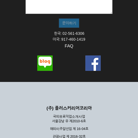
① 서비스의 이용은 연중무휴, 1일 24시간을 원칙으로 합니다.
② 시스템 점검, 교체 및 고장, 기술적인 이유, 국가비상사태, 정
전, 서비스 설비의 장애, 서비스 이용의 폭주 등의 정상적인 서비
스가 불가능할 경우 회사는 사전 공지나 예고 없이 서비스의 전
부 또는 일부를 일시적 또는 영구적으로 중지할 수 있습니다.
한국: 02-561-6306
③ 기타 회사는 서비스를 제공할 수 없는 합당한 사유가 발생한
미국: 917-460-1419
경우
FAQ
④ 회사는 제 2항 및 제 3항의 사유로 서비스의 제공이 일시적
으로 중지됨으로 인해 이용자 또는 제 3자가 입은 손해에 대하
여 배상하지 않습니다.
제3장 권리 및 의무
제6조 (회사의 의무)
① 회사는 특별한 사정이 없는 한 이용자가 신청한 후 즉시 서
비스를 이용할 수 있도록 하고 계속적, 안정적으로 서비스를 제
공할 수 있도록 최선의 노력을 다하여야 합니다.
(주) 플러스커리어코리아
② 회사는 이용자의 개인 신상 정보를 본인의 승낙 없이 타인에
국외유료직업소개사업
게 누설, 배포하여서는 안됩니다. 다만, 관계법령에 의하여 국가
서울강남 유 제2010-6호
기관 등의 합법적인 요구가 있는 경우에는 해당 되지 않습니다.
해외이주알선업 제 16-04호
③ 회사는 이용자로부터 제기되는 의견이나 불만이 정당하다고
인정할 경우에는 즉시 처리하여야 하며, 즉시 처리가 곤란한 경
관광사업 제 2016-32호