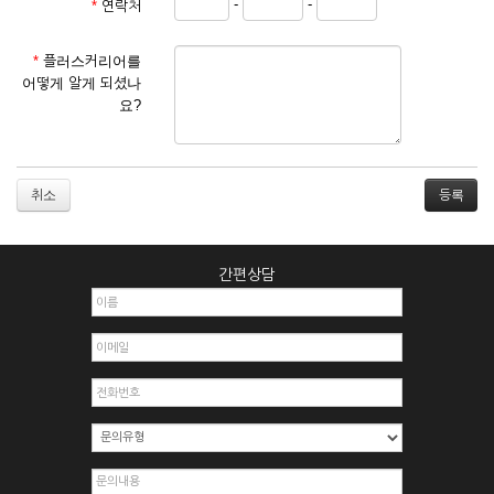
-
-
*
연락처
① 서비스 이용계약은 서비스 이용 희망자가 본 약관에 동의한
후 신청자의 실질 정보를 입력하여 회사에 신청하고 회사가 이
를 심사, 승낙함으로써 성립하며, 회사는 신청자의 실명 확인 절
*
플러스커리어를
차를 밟을 수 있습니다.
어떻게 알게 되셨나
② 회원가입시 입력한 ID는 변경할 수 없으며, 회원 1인당 한 개
요?
의 ID가 발급됩니다. 부득이한 경우로 인해 변경하고자 하는 경
우에는 해당 아이디를 해지하고 재가입해야 합니다.
③ 회사는 아래의 각 호에 해당하는 이용자에 대하여는 가입을
거절하거나 취소할 수 있으며, 실명으로 등록하지 않은 자의 일
취소
체의 권리를 제한할 수 있습니다.
1. 타인의 성명, 주민등록번호를 이용하여 신청할 경우
2. 개인정보를 허위로 기재하여 신청할 경우
간편상담
3. 경쟁 관게에 있는 이용자가 신청할 경우
4. 타인의 서비스 이용을 방해하거나, 정보를 도용한 경우
5. 기타 회사가 정한 이용신청서에 기재사항이 미비 된 경우
6. 이용자가 영업활동 또는 부정한 용도로 본 서비스를 이용할
경우
7. 회사의 정보를 사전 승낙 없이 전재, 변조, 복사하여 이용하
는 경우
8. 기타 회사가 정한 제반 사항을 위반하며 신청하는 경우
제5조 (서비스의 이용 및 중지)