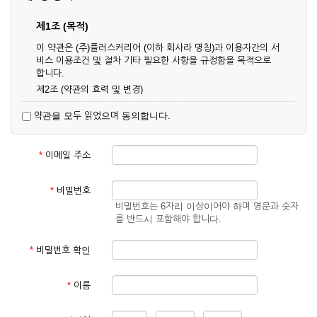
제1조 (목적)
이 약관은 (주)플러스커리어 (이하 회사라 명칭)과 이용자간의 서
비스 이용조건 및 절차 기타 필요한 사항을 규정함을 목적으로
합니다.
제2조 (약관의 효력 및 변경)
① 이 약관은 온라인으로 게시함과 동시에 효력이 발생되며, 영
약관을 모두 읽었으며 동의합니다.
업상 중요 하거나 합리적인 사유가 발생할 경우 온라인 공사를
통하여 변경할 수 있습니다.
② 회원은 변경된 약관에 동의하지 않을 경우 서비스 이용을 중
*
이메일 주소
단하고 이용계약을 해지할 수 있습니다. 약관의 효력 발생일 이
후의 계속적인 서비스 이용은 약관의 변경사항에 대해 동의한
것으로 간주됩니다.
*
비밀번호
비밀번호는 6자리 이상이어야 하며 영문과 숫자
제3조 (약관의 외 준칙)
를 반드시 포함해야 합니다.
이 약관에 명시되지 않은 사항은 회사의 공지, 이용안내 및 기타
관계법령의 규정에 따릅니다.
*
비밀번호 확인
제2장 서비스 이용 계약
*
이름
제4조 (이용계약의 성립)