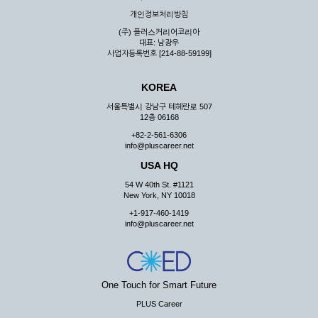
우 그 처리를 위해 노력해야 합니다.
개인정보처리방침
제7조 (회원의 의무)
(주) 플러스커리어코리아
대표: 남광우
① 회원은 ID와 비밀 번호에 관한 모든 관리의 책임이 있으며
사업자등록번호 [214-88-59199]
자신의 ID가 부정하게 사용된 경우, 이용자는 반드시 회사에 그
사실을 통보해야 합니다.
KOREA
② 회원은 이용신청서의 기재내용 중 변경된 내용이 있는 경우
서비스를 통하여 그 내용을 회사에 통지하여야 합니다.
서울특별시 강남구 테헤란로 507
12층 06168
③ 다른 회원의 ID와 비밀번호를 부당하게 사용하는 행위를
하지 않아야 합니다.
+82-2-561-6306
info@pluscareer.net
④ 회원은 회사의 서비스에서 타 사이트의 홍보행위를 하지 않
아야 하며 공공질서나 미풍약속에 위배되는 내용 혹은 저작권을
USA HQ
포함한 지적 재산권을 침해 할 수 있는 행동을 하지 않아야 합니
54 W 40th St. #1121
다.
New York, NY 10018
⑤ 회원은 회사의 사전 승낙 없이 서비스를 이용하여 어떠한 영
+1-917-460-1419
리 행위도 할 수 없습니다.
info@pluscareer.net
⑥ 회원은 관계법령, 약관의 규정, 이용안내 및 주의사항 등 회
사가 통지하는 사항을 준수하여야 하며, 기타 회사의 업무에 방
해되는 행위를 하여서는 아니 됩니다.
제8조 (회원의 관리)
One Touch for Smart Future
PLUS Career
① 회원은 언제든 이 약관에 대한 동의를 철회할 수 있습니다.