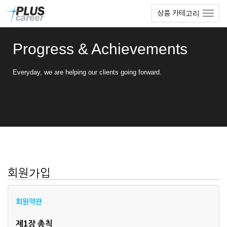
본
메
상품 카테고리
문
뉴
바
토
로
글
Progress & Achievements
가
하
기
기
Everyday, we are helping our clients going forward.
회원가입
회원약관
제1장 총칙