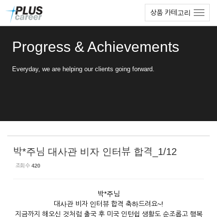
Sketchbook5, 스케치북5
Sketchbook5, 스케치북5
본
메
상품 카테고리
문
뉴
바
토
로
글
Progress & Achievements
가
하
기
기
Everyday, we are helping our clients going forward.
박*주님 대사관 비자 인터뷰 합격_1/12
조회 수
420
박*주님
대사관 비자 인터뷰 합격 축하드려요~!
지금까지 해오신 것처럼 출국 후 미국 인턴쉽 생활도 순조롭고 행복