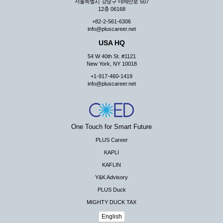
서울특별시 강남구 테헤란로 507
12층 06168
+82-2-561-6306
info@pluscareer.net
USA HQ
54 W 40th St. #1121
New York, NY 10018
+1-917-460-1419
info@pluscareer.net
One Touch for Smart Future
PLUS Career
KAPLI
KAFLIN
Y&K Advisory
PLUS Duck
MIGHTY DUCK TAX
English