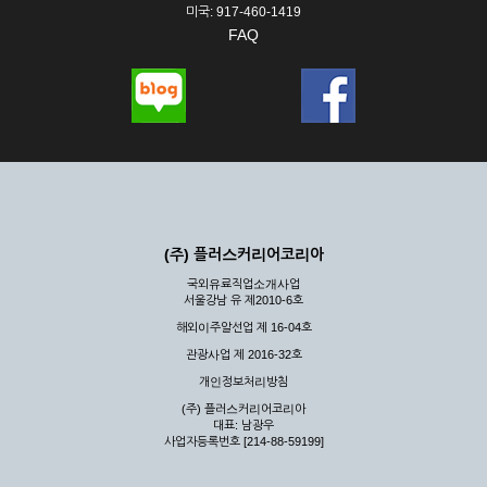
미국: 917-460-1419
FAQ
(주) 플러스커리어코리아
국외유료직업소개사업
서울강남 유 제2010-6호
해외이주알선업 제 16-04호
관광사업 제 2016-32호
개인정보처리방침
(주) 플러스커리어코리아
대표: 남광우
사업자등록번호 [214-88-59199]