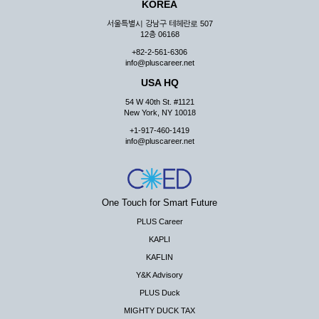
KOREA
서울특별시 강남구 테헤란로 507
12층 06168
+82-2-561-6306
info@pluscareer.net
USA HQ
54 W 40th St. #1121
New York, NY 10018
+1-917-460-1419
info@pluscareer.net
One Touch for Smart Future
PLUS Career
KAPLI
KAFLIN
Y&K Advisory
PLUS Duck
MIGHTY DUCK TAX