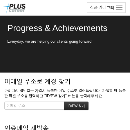
본
메
상품 카테고리
문
뉴
바
토
로
글
Progress & Achievements
가
하
기
기
Everyday, we are helping our clients going forward.
이메일 주소로 계정 찾기
아이디/비밀번호는 가입시 등록한 메일 주소로 알려드립니다. 가입할 때 등록
한 메일 주소를 입력하고 "ID/PW 찾기" 버튼을 클릭해주세요.
인증메일 재발송