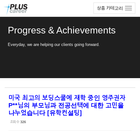
Sketchbook5, 스케치북5
Sketchbook5, 스케치북5
본
메
상품 카테고리
문
뉴
바
토
로
글
Progress & Achievements
가
하
기
기
Everyday, we are helping our clients going forward.
미국 최고의 보딩스쿨에 재학 중인 영주권자
P**님의 부모님과 전공선택에 대한 고민을
나누었습니다 [유학컨설팅]
조회 수
326