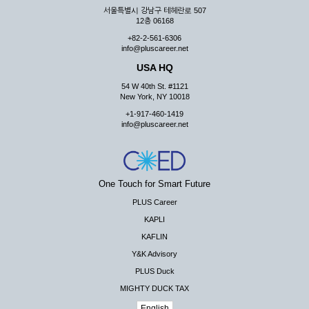
서울특별시 강남구 테헤란로 507
12층 06168
+82-2-561-6306
info@pluscareer.net
USA HQ
54 W 40th St. #1121
New York, NY 10018
+1-917-460-1419
info@pluscareer.net
One Touch for Smart Future
PLUS Career
KAPLI
KAFLIN
Y&K Advisory
PLUS Duck
MIGHTY DUCK TAX
English