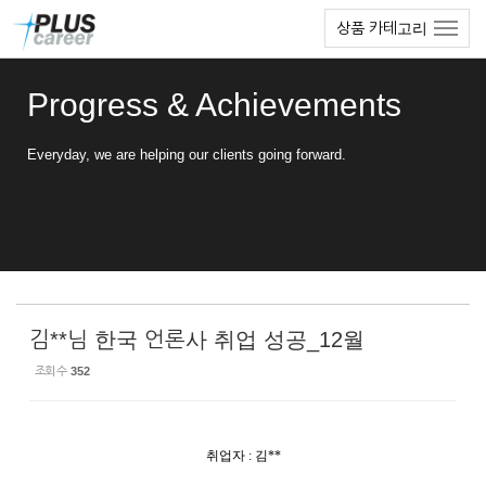
Sketchbook5, 스케치북5
Sketchbook5, 스케치북5
본
메
상품 카테고리
문
뉴
바
토
로
글
Progress & Achievements
가
하
기
기
Everyday, we are helping our clients going forward.
김**님 한국 언론사 취업 성공_12월
조회 수
352
취업자 : 김**