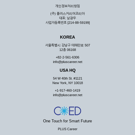
우 그 처리를 위해 노력해야 합니다.
개인정보처리방침
제7조 (회원의 의무)
(주) 플러스커리어코리아
대표: 남광우
① 회원은 ID와 비밀 번호에 관한 모든 관리의 책임이 있으며
사업자등록번호 [214-88-59199]
자신의 ID가 부정하게 사용된 경우, 이용자는 반드시 회사에 그
사실을 통보해야 합니다.
KOREA
② 회원은 이용신청서의 기재내용 중 변경된 내용이 있는 경우
서비스를 통하여 그 내용을 회사에 통지하여야 합니다.
서울특별시 강남구 테헤란로 507
12층 06168
③ 다른 회원의 ID와 비밀번호를 부당하게 사용하는 행위를
하지 않아야 합니다.
+82-2-561-6306
info@pluscareer.net
④ 회원은 회사의 서비스에서 타 사이트의 홍보행위를 하지 않
아야 하며 공공질서나 미풍약속에 위배되는 내용 혹은 저작권을
USA HQ
포함한 지적 재산권을 침해 할 수 있는 행동을 하지 않아야 합니
54 W 40th St. #1121
다.
New York, NY 10018
⑤ 회원은 회사의 사전 승낙 없이 서비스를 이용하여 어떠한 영
+1-917-460-1419
리 행위도 할 수 없습니다.
info@pluscareer.net
⑥ 회원은 관계법령, 약관의 규정, 이용안내 및 주의사항 등 회
사가 통지하는 사항을 준수하여야 하며, 기타 회사의 업무에 방
해되는 행위를 하여서는 아니 됩니다.
제8조 (회원의 관리)
One Touch for Smart Future
PLUS Career
① 회원은 언제든 이 약관에 대한 동의를 철회할 수 있습니다.