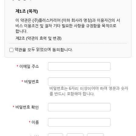
제1조 (목적)
이 약관은 (주)플러스커리어 (이하 회사라 명칭)과 이용자간의 서
비스 이용조건 및 절차 기타 필요한 사항을 규정함을 목적으로
합니다.
제2조 (약관의 효력 및 변경)
① 이 약관은 온라인으로 게시함과 동시에 효력이 발생되며, 영
약관을 모두 읽었으며 동의합니다.
업상 중요 하거나 합리적인 사유가 발생할 경우 온라인 공사를
통하여 변경할 수 있습니다.
② 회원은 변경된 약관에 동의하지 않을 경우 서비스 이용을 중
*
이메일 주소
단하고 이용계약을 해지할 수 있습니다. 약관의 효력 발생일 이
후의 계속적인 서비스 이용은 약관의 변경사항에 대해 동의한
것으로 간주됩니다.
*
비밀번호
비밀번호는 6자리 이상이어야 하며 영문과 숫자
제3조 (약관의 외 준칙)
를 반드시 포함해야 합니다.
이 약관에 명시되지 않은 사항은 회사의 공지, 이용안내 및 기타
관계법령의 규정에 따릅니다.
*
비밀번호 확인
제2장 서비스 이용 계약
*
이름
제4조 (이용계약의 성립)