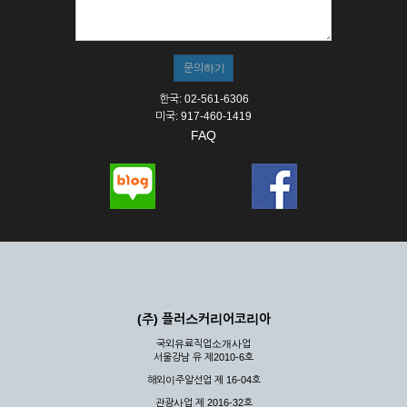
① 서비스의 이용은 연중무휴, 1일 24시간을 원칙으로 합니다.
② 시스템 점검, 교체 및 고장, 기술적인 이유, 국가비상사태, 정
전, 서비스 설비의 장애, 서비스 이용의 폭주 등의 정상적인 서비
스가 불가능할 경우 회사는 사전 공지나 예고 없이 서비스의 전
부 또는 일부를 일시적 또는 영구적으로 중지할 수 있습니다.
한국: 02-561-6306
③ 기타 회사는 서비스를 제공할 수 없는 합당한 사유가 발생한
미국: 917-460-1419
경우
FAQ
④ 회사는 제 2항 및 제 3항의 사유로 서비스의 제공이 일시적
으로 중지됨으로 인해 이용자 또는 제 3자가 입은 손해에 대하
여 배상하지 않습니다.
제3장 권리 및 의무
제6조 (회사의 의무)
① 회사는 특별한 사정이 없는 한 이용자가 신청한 후 즉시 서
비스를 이용할 수 있도록 하고 계속적, 안정적으로 서비스를 제
공할 수 있도록 최선의 노력을 다하여야 합니다.
(주) 플러스커리어코리아
② 회사는 이용자의 개인 신상 정보를 본인의 승낙 없이 타인에
국외유료직업소개사업
게 누설, 배포하여서는 안됩니다. 다만, 관계법령에 의하여 국가
서울강남 유 제2010-6호
기관 등의 합법적인 요구가 있는 경우에는 해당 되지 않습니다.
해외이주알선업 제 16-04호
③ 회사는 이용자로부터 제기되는 의견이나 불만이 정당하다고
인정할 경우에는 즉시 처리하여야 하며, 즉시 처리가 곤란한 경
관광사업 제 2016-32호