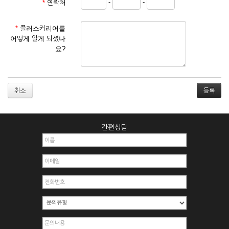
-
-
*
연락처
① 서비스 이용계약은 서비스 이용 희망자가 본 약관에 동의한
후 신청자의 실질 정보를 입력하여 회사에 신청하고 회사가 이
를 심사, 승낙함으로써 성립하며, 회사는 신청자의 실명 확인 절
*
플러스커리어를
차를 밟을 수 있습니다.
어떻게 알게 되셨나
② 회원가입시 입력한 ID는 변경할 수 없으며, 회원 1인당 한 개
요?
의 ID가 발급됩니다. 부득이한 경우로 인해 변경하고자 하는 경
우에는 해당 아이디를 해지하고 재가입해야 합니다.
③ 회사는 아래의 각 호에 해당하는 이용자에 대하여는 가입을
거절하거나 취소할 수 있으며, 실명으로 등록하지 않은 자의 일
취소
체의 권리를 제한할 수 있습니다.
1. 타인의 성명, 주민등록번호를 이용하여 신청할 경우
2. 개인정보를 허위로 기재하여 신청할 경우
간편상담
3. 경쟁 관게에 있는 이용자가 신청할 경우
4. 타인의 서비스 이용을 방해하거나, 정보를 도용한 경우
5. 기타 회사가 정한 이용신청서에 기재사항이 미비 된 경우
6. 이용자가 영업활동 또는 부정한 용도로 본 서비스를 이용할
경우
7. 회사의 정보를 사전 승낙 없이 전재, 변조, 복사하여 이용하
는 경우
8. 기타 회사가 정한 제반 사항을 위반하며 신청하는 경우
제5조 (서비스의 이용 및 중지)