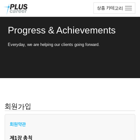
본
메
상품 카테고리
문
뉴
바
토
로
글
Progress & Achievements
가
하
기
기
Everyday, we are helping our clients going forward.
회원가입
회원약관
제1장 총칙