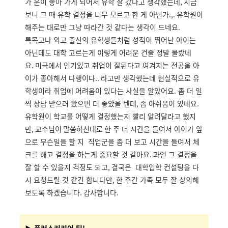
가 운이 좋아 가게 되어서 유학 잘 갔다고 생각했는데
,
지금
보니 그 때 유학 결정을 너무 모르고 한 게 아닌가
.,.
유학원이
해주는 대로만 그냥 따라간 것 같다는 생각이 드네요
.
특목고나 외고 출신의 유학생들처럼 성적이 뛰어난 아이는
아닌데도 대학 고르는게 이렇게 어려운 건줄 정말 몰랐네
요.
미국에서 인기있고 취업이 잘된다고 여겨지는 전공을 아
이가 좋아해서 다행이다
..
라고만 생각했는데 현실적으로 유
학생이라 취업에 어려움이 있다는 사실을 알았어요. 좀 더 일
찍 상담 받으러 왔으면 더 좋았을 텐데
,
좀 아쉬움이 있네요
.
유학원이 학교를 어떻게 결정했는지 빨리 알려달라고 했지
만
, 교수님이 말씀하신대로
한 주 더 시간을 들여서 아이가 앞
으로 무슨일을 할 지 직업군을 좀 더 보고 시간을 들여서 체
크를 해고 결정을 하는게 중요할 것 같아요
.
과연 그 결정을
잘 할 수 있을지 걱정도 되고
,
결국은 대학입학 컨설팅을 다
시 요청드릴 것 같긴 합니다만
,
한 주간 가족 모두 잘 상의해
보도록 하겠습니다
.
감사합니다
.