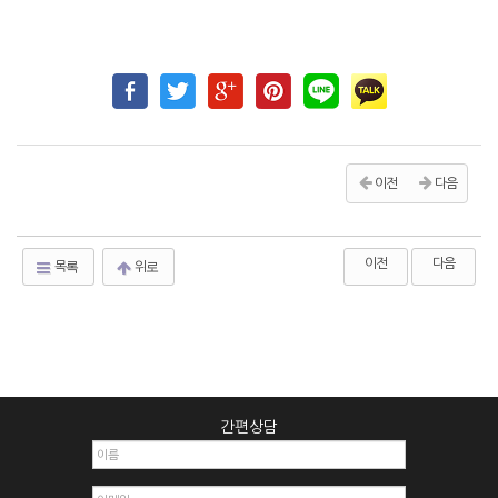
이전
다음
이전
다음
목록
위로
간편상담