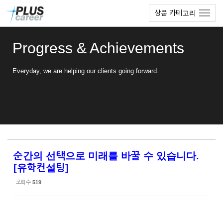
Sketchbook5, 스케치북5
Sketchbook5, 스케치북5
본
메
상품 카테고리
문
뉴
바
토
로
글
Progress & Achievements
가
하
기
기
Everyday, we are helping our clients going forward.
순간의 선택으로 미래를 바꿀 수 있습니다.
[유학컨설팅]
조회 수
519