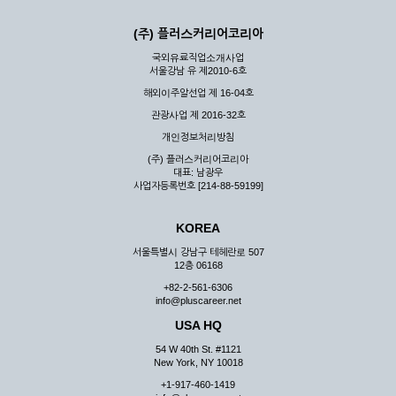
(주) 플러스커리어코리아
국외유료직업소개사업
서울강남 유 제2010-6호
해외이주알선업 제 16-04호
관광사업 제 2016-32호
개인정보처리방침
(주) 플러스커리어코리아
대표: 남광우
사업자등록번호 [214-88-59199]
KOREA
서울특별시 강남구 테헤란로 507
12층 06168
+82-2-561-6306
info@pluscareer.net
USA HQ
54 W 40th St. #1121
New York, NY 10018
+1-917-460-1419