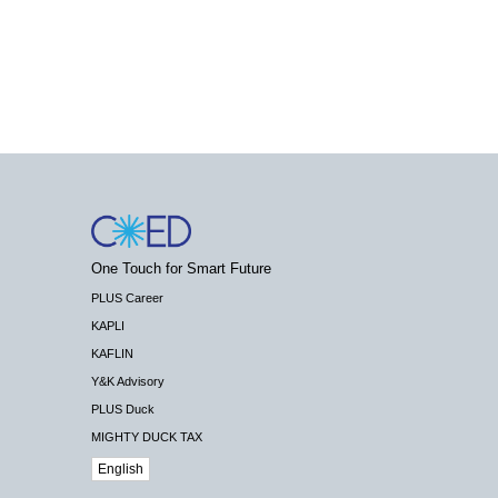
One Touch for Smart Future
PLUS Career
KAPLI
KAFLIN
Y&K Advisory
PLUS Duck
MIGHTY DUCK TAX
English