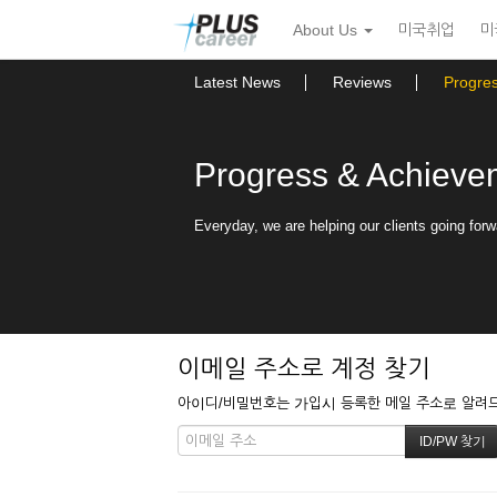
본
메
About Us
미국취업
미
문
뉴
바
토
로
글
Latest News
Reviews
Progre
가
하
기
기
Progress & Achieve
Everyday, we are helping our clients going forw
이메일 주소로 계정 찾기
아이디/비밀번호는 가입시 등록한 메일 주소로 알려드립