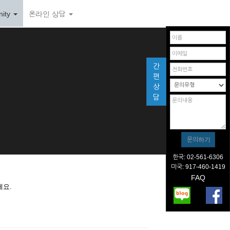
ity
온라인 상담
간
편
상
담
한국: 02-561-6306
미국: 917-460-1419
FAQ
세요.