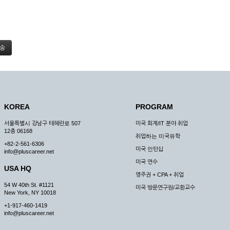
KOREA
PROGRAM
서울특별시 강남구 테헤란로 507
미국 회계/IT 분야 취업
12층 06168
취업하는 미국유학
+82-2-561-6306
미국 인턴십
info@pluscareer.net
미국 연수
USA HQ
영주권 + CPA + 취업
54 W 40th St. #1121
미국 방문연구원/교환교수
New York, NY 10018
+1-917-460-1419
info@pluscareer.net