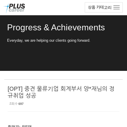
Sketchbook5, 스케치북5
Sketchbook5, 스케치북5
본
메
상품 카테고리
문
뉴
바
토
로
글
Progress & Achievements
가
하
기
기
Everyday, we are helping our clients going forward.
[OPT] 중견 물류기업 회계부서 양*재님의 정
규취업 성공
조회 수
697
취업자
:
양
*
재