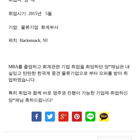
취업시기
: 2015
년
5
월
기업:
물류기업
회계부서
위치
: Hackensack, NJ
MBA
를
졸업하고
회계관련
기업
취업을
희망하던
양
*
재님은
내
실있고
탄탄한
한국계
중견
물류기업으로
부터
오퍼를
받아
취
업
하였습니다
.
특히
취업과
함께
바로
영주권
진행이
가능한
기업에
취업하신
양
*
재님
축하드립니다
!