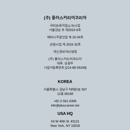
(주) 플러스커리어코리아
국외유료직업소개사업
서울강남 유 제2010-6호
해외이주알선업 제 16-04호
관광사업 제 2016-32호
개인정보처리방침
(주) 플러스커리어코리아
대표: 남광우
사업자등록번호 [214-88-59199]
KOREA
서울특별시 강남구 테헤란로 507
12층 06168
+82-2-561-6306
info@pluscareer.net
USA HQ
54 W 40th St. #1121
New York, NY 10018