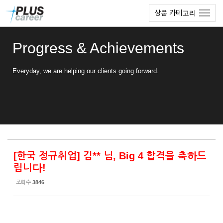
Sketchbook5, 스케치북5
Sketchbook5, 스케치북5
본
메
상품 카테고리
문
뉴
바
토
로
글
Progress & Achievements
가
하
기
기
Everyday, we are helping our clients going forward.
[한국 정규취업] 김** 님, Big 4 합격을 축하드
립니다!
조회 수
3846