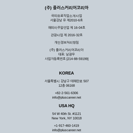
(주) 플러스커리어코리아
국외유료직업소개사업
서울강남 유 제2010-6호
해외이주알선업 제 16-04호
관광사업 제 2016-32호
개인정보처리방침
(주) 플러스커리어코리아
대표: 남광우
사업자등록번호 [214-88-59199]
KOREA
서울특별시 강남구 테헤란로 507
12층 06168
+82-2-561-6306
info@pluscareer.net
USA HQ
54 W 40th St. #1121
New York, NY 10018
+1-917-460-1419
info@pluscareer.net