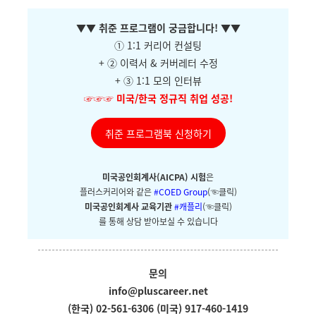
▼
▼ 취준 프로그램이 궁금합니다!
▼
▼
① 1:1 커리어 컨설팅
+ ②
이력서 & 커버레터 수정
+ ③ 1:1 모의 인터뷰
☞☞☞
미국/한국 정규직 취업 성공!
취준 프로그램북 신청하기
미국공인회계사(AICPA) 시험
은
플러스커리어와
같은
#COED Group
(☜클릭)
미국공인회계사 교육기관
#캐플리
(☜클릭)
를 통해 상담 받아보실 수 있습니다
문의
info@pluscareer.net
(한국) 02-561-6306
(미국) 917-460-1419