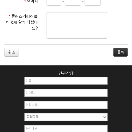
-
-
*
연락처
① 서비스 이용계약은 서비스 이용 희망자가 본 약관에 동의한
후 신청자의 실질 정보를 입력하여 회사에 신청하고 회사가 이
를 심사, 승낙함으로써 성립하며, 회사는 신청자의 실명 확인 절
*
플러스커리어를
차를 밟을 수 있습니다.
어떻게 알게 되셨나
② 회원가입시 입력한 ID는 변경할 수 없으며, 회원 1인당 한 개
요?
의 ID가 발급됩니다. 부득이한 경우로 인해 변경하고자 하는 경
우에는 해당 아이디를 해지하고 재가입해야 합니다.
③ 회사는 아래의 각 호에 해당하는 이용자에 대하여는 가입을
거절하거나 취소할 수 있으며, 실명으로 등록하지 않은 자의 일
취소
체의 권리를 제한할 수 있습니다.
1. 타인의 성명, 주민등록번호를 이용하여 신청할 경우
2. 개인정보를 허위로 기재하여 신청할 경우
간편상담
3. 경쟁 관게에 있는 이용자가 신청할 경우
4. 타인의 서비스 이용을 방해하거나, 정보를 도용한 경우
5. 기타 회사가 정한 이용신청서에 기재사항이 미비 된 경우
6. 이용자가 영업활동 또는 부정한 용도로 본 서비스를 이용할
경우
7. 회사의 정보를 사전 승낙 없이 전재, 변조, 복사하여 이용하
는 경우
8. 기타 회사가 정한 제반 사항을 위반하며 신청하는 경우
제5조 (서비스의 이용 및 중지)