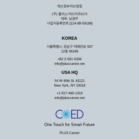
우 그 처리를 위해 노력해야 합니다.
개인정보처리방침
제7조 (회원의 의무)
(주) 플러스커리어코리아
대표: 남광우
① 회원은 ID와 비밀 번호에 관한 모든 관리의 책임이 있으며
사업자등록번호 [214-88-59199]
자신의 ID가 부정하게 사용된 경우, 이용자는 반드시 회사에 그
사실을 통보해야 합니다.
KOREA
② 회원은 이용신청서의 기재내용 중 변경된 내용이 있는 경우
서비스를 통하여 그 내용을 회사에 통지하여야 합니다.
서울특별시 강남구 테헤란로 507
12층 06168
③ 다른 회원의 ID와 비밀번호를 부당하게 사용하는 행위를
하지 않아야 합니다.
+82-2-561-6306
info@pluscareer.net
④ 회원은 회사의 서비스에서 타 사이트의 홍보행위를 하지 않
아야 하며 공공질서나 미풍약속에 위배되는 내용 혹은 저작권을
USA HQ
포함한 지적 재산권을 침해 할 수 있는 행동을 하지 않아야 합니
54 W 40th St. #1121
다.
New York, NY 10018
⑤ 회원은 회사의 사전 승낙 없이 서비스를 이용하여 어떠한 영
+1-917-460-1419
리 행위도 할 수 없습니다.
info@pluscareer.net
⑥ 회원은 관계법령, 약관의 규정, 이용안내 및 주의사항 등 회
사가 통지하는 사항을 준수하여야 하며, 기타 회사의 업무에 방
해되는 행위를 하여서는 아니 됩니다.
제8조 (회원의 관리)
One Touch for Smart Future
PLUS Career
① 회원은 언제든 이 약관에 대한 동의를 철회할 수 있습니다.