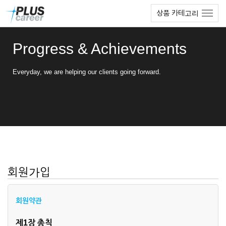
본
메
상품 카테고리
문
뉴
바
토
로
글
Progress & Achievements
가
하
기
기
Everyday, we are helping our clients going forward.
회원가입
회원약관
제1장 총칙