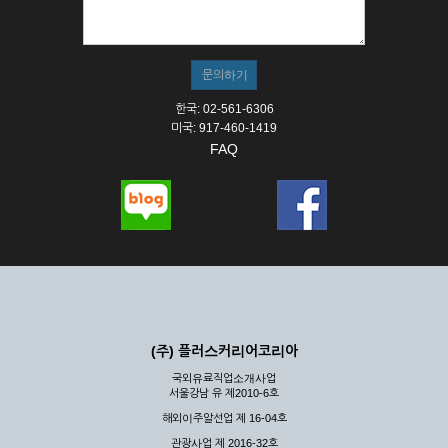
① 서비스의 이용은 연중무휴, 1일 24시간을 원칙으로 합니다.
② 시스템 점검, 교체 및 고장, 기술적인 이유, 국가비상사태, 정
전, 서비스 설비의 장애, 서비스 이용의 폭주 등의 정상적인 서비
스가 불가능할 경우 회사는 사전 공지나 예고 없이 서비스의 전
부 또는 일부를 일시적 또는 영구적으로 중지할 수 있습니다.
한국: 02-561-6306
③ 기타 회사는 서비스를 제공할 수 없는 합당한 사유가 발생한
미국: 917-460-1419
경우
FAQ
④ 회사는 제 2항 및 제 3항의 사유로 서비스의 제공이 일시적
으로 중지됨으로 인해 이용자 또는 제 3자가 입은 손해에 대하
여 배상하지 않습니다.
제3장 권리 및 의무
제6조 (회사의 의무)
① 회사는 특별한 사정이 없는 한 이용자가 신청한 후 즉시 서
비스를 이용할 수 있도록 하고 계속적, 안정적으로 서비스를 제
공할 수 있도록 최선의 노력을 다하여야 합니다.
(주) 플러스커리어코리아
② 회사는 이용자의 개인 신상 정보를 본인의 승낙 없이 타인에
국외유료직업소개사업
게 누설, 배포하여서는 안됩니다. 다만, 관계법령에 의하여 국가
서울강남 유 제2010-6호
기관 등의 합법적인 요구가 있는 경우에는 해당 되지 않습니다.
해외이주알선업 제 16-04호
③ 회사는 이용자로부터 제기되는 의견이나 불만이 정당하다고
인정할 경우에는 즉시 처리하여야 하며, 즉시 처리가 곤란한 경
관광사업 제 2016-32호