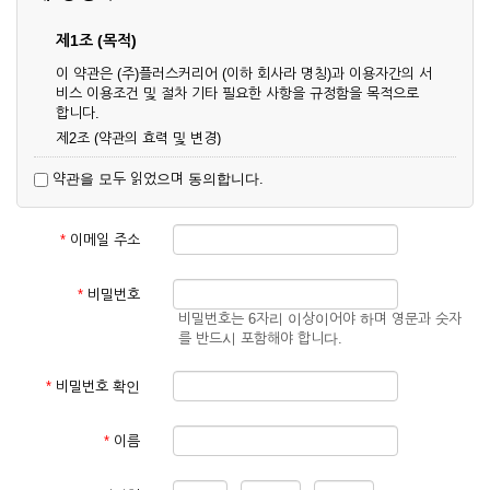
제1조 (목적)
이 약관은 (주)플러스커리어 (이하 회사라 명칭)과 이용자간의 서
비스 이용조건 및 절차 기타 필요한 사항을 규정함을 목적으로
합니다.
제2조 (약관의 효력 및 변경)
① 이 약관은 온라인으로 게시함과 동시에 효력이 발생되며, 영
약관을 모두 읽었으며 동의합니다.
업상 중요 하거나 합리적인 사유가 발생할 경우 온라인 공사를
통하여 변경할 수 있습니다.
② 회원은 변경된 약관에 동의하지 않을 경우 서비스 이용을 중
*
이메일 주소
단하고 이용계약을 해지할 수 있습니다. 약관의 효력 발생일 이
후의 계속적인 서비스 이용은 약관의 변경사항에 대해 동의한
것으로 간주됩니다.
*
비밀번호
비밀번호는 6자리 이상이어야 하며 영문과 숫자
제3조 (약관의 외 준칙)
를 반드시 포함해야 합니다.
이 약관에 명시되지 않은 사항은 회사의 공지, 이용안내 및 기타
관계법령의 규정에 따릅니다.
*
비밀번호 확인
제2장 서비스 이용 계약
*
이름
제4조 (이용계약의 성립)