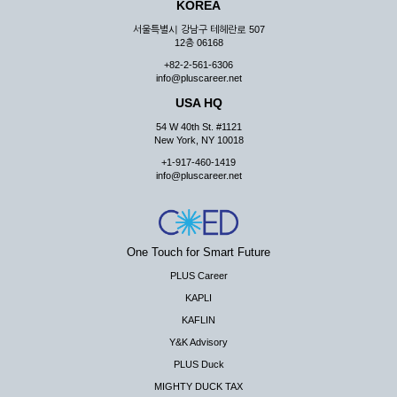
KOREA
서울특별시 강남구 테헤란로 507
12층 06168
+82-2-561-6306
info@pluscareer.net
USA HQ
54 W 40th St. #1121
New York, NY 10018
+1-917-460-1419
info@pluscareer.net
One Touch for Smart Future
PLUS Career
KAPLI
KAFLIN
Y&K Advisory
PLUS Duck
MIGHTY DUCK TAX