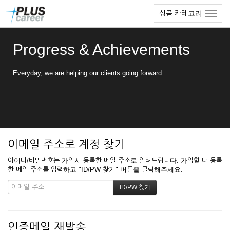
본
메
상품 카테고리
문
뉴
바
토
로
글
Progress & Achievements
가
하
기
기
Everyday, we are helping our clients going forward.
이메일 주소로 계정 찾기
아이디/비밀번호는 가입시 등록한 메일 주소로 알려드립니다. 가입할 때 등록
한 메일 주소를 입력하고 "ID/PW 찾기" 버튼을 클릭해주세요.
인증메일 재발송