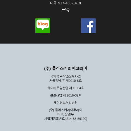
미국: 917-460-1419
FAQ
(주) 플러스커리어코리아
국외유료직업소개사업
서울강남 유 제2010-6호
해외이주알선업 제 16-04호
관광사업 제 2016-32호
개인정보처리방침
(주) 플러스커리어코리아
대표: 남광우
사업자등록번호 [214-88-59199]