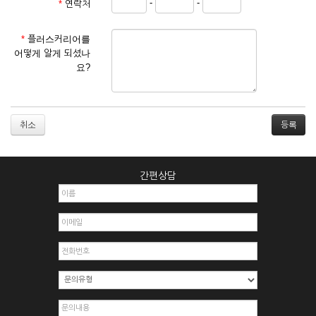
-
-
*
연락처
① 서비스 이용계약은 서비스 이용 희망자가 본 약관에 동의한
후 신청자의 실질 정보를 입력하여 회사에 신청하고 회사가 이
를 심사, 승낙함으로써 성립하며, 회사는 신청자의 실명 확인 절
*
플러스커리어를
차를 밟을 수 있습니다.
어떻게 알게 되셨나
② 회원가입시 입력한 ID는 변경할 수 없으며, 회원 1인당 한 개
요?
의 ID가 발급됩니다. 부득이한 경우로 인해 변경하고자 하는 경
우에는 해당 아이디를 해지하고 재가입해야 합니다.
③ 회사는 아래의 각 호에 해당하는 이용자에 대하여는 가입을
거절하거나 취소할 수 있으며, 실명으로 등록하지 않은 자의 일
취소
체의 권리를 제한할 수 있습니다.
1. 타인의 성명, 주민등록번호를 이용하여 신청할 경우
2. 개인정보를 허위로 기재하여 신청할 경우
간편상담
3. 경쟁 관게에 있는 이용자가 신청할 경우
4. 타인의 서비스 이용을 방해하거나, 정보를 도용한 경우
5. 기타 회사가 정한 이용신청서에 기재사항이 미비 된 경우
6. 이용자가 영업활동 또는 부정한 용도로 본 서비스를 이용할
경우
7. 회사의 정보를 사전 승낙 없이 전재, 변조, 복사하여 이용하
는 경우
8. 기타 회사가 정한 제반 사항을 위반하며 신청하는 경우
제5조 (서비스의 이용 및 중지)