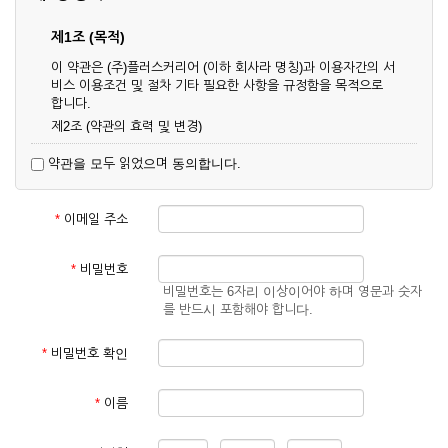
제1조 (목적)
이 약관은 (주)플러스커리어 (이하 회사라 명칭)과 이용자간의 서
비스 이용조건 및 절차 기타 필요한 사항을 규정함을 목적으로
합니다.
제2조 (약관의 효력 및 변경)
① 이 약관은 온라인으로 게시함과 동시에 효력이 발생되며, 영
약관을 모두 읽었으며 동의합니다.
업상 중요 하거나 합리적인 사유가 발생할 경우 온라인 공사를
통하여 변경할 수 있습니다.
② 회원은 변경된 약관에 동의하지 않을 경우 서비스 이용을 중
*
이메일 주소
단하고 이용계약을 해지할 수 있습니다. 약관의 효력 발생일 이
후의 계속적인 서비스 이용은 약관의 변경사항에 대해 동의한
것으로 간주됩니다.
*
비밀번호
비밀번호는 6자리 이상이어야 하며 영문과 숫자
제3조 (약관의 외 준칙)
를 반드시 포함해야 합니다.
이 약관에 명시되지 않은 사항은 회사의 공지, 이용안내 및 기타
관계법령의 규정에 따릅니다.
*
비밀번호 확인
제2장 서비스 이용 계약
*
이름
제4조 (이용계약의 성립)