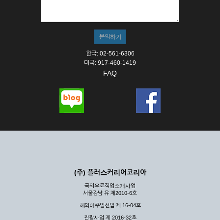
① 서비스의 이용은 연중무휴, 1일 24시간을 원칙으로 합니다.
② 시스템 점검, 교체 및 고장, 기술적인 이유, 국가비상사태, 정
전, 서비스 설비의 장애, 서비스 이용의 폭주 등의 정상적인 서비
스가 불가능할 경우 회사는 사전 공지나 예고 없이 서비스의 전
부 또는 일부를 일시적 또는 영구적으로 중지할 수 있습니다.
한국: 02-561-6306
③ 기타 회사는 서비스를 제공할 수 없는 합당한 사유가 발생한
미국: 917-460-1419
경우
FAQ
④ 회사는 제 2항 및 제 3항의 사유로 서비스의 제공이 일시적
으로 중지됨으로 인해 이용자 또는 제 3자가 입은 손해에 대하
여 배상하지 않습니다.
제3장 권리 및 의무
제6조 (회사의 의무)
① 회사는 특별한 사정이 없는 한 이용자가 신청한 후 즉시 서
비스를 이용할 수 있도록 하고 계속적, 안정적으로 서비스를 제
공할 수 있도록 최선의 노력을 다하여야 합니다.
(주) 플러스커리어코리아
② 회사는 이용자의 개인 신상 정보를 본인의 승낙 없이 타인에
국외유료직업소개사업
게 누설, 배포하여서는 안됩니다. 다만, 관계법령에 의하여 국가
서울강남 유 제2010-6호
기관 등의 합법적인 요구가 있는 경우에는 해당 되지 않습니다.
해외이주알선업 제 16-04호
③ 회사는 이용자로부터 제기되는 의견이나 불만이 정당하다고
인정할 경우에는 즉시 처리하여야 하며, 즉시 처리가 곤란한 경
관광사업 제 2016-32호