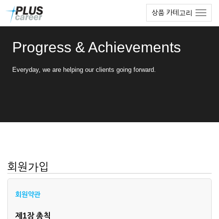
본
메
상품 카테고리
문
뉴
바
토
로
글
Progress & Achievements
가
하
기
기
Everyday, we are helping our clients going forward.
회원가입
회원약관
제1장 총칙