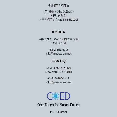
우 그 처리를 위해 노력해야 합니다.
개인정보처리방침
제7조 (회원의 의무)
(주) 플러스커리어코리아
대표: 남광우
① 회원은 ID와 비밀 번호에 관한 모든 관리의 책임이 있으며
사업자등록번호 [214-88-59199]
자신의 ID가 부정하게 사용된 경우, 이용자는 반드시 회사에 그
사실을 통보해야 합니다.
KOREA
② 회원은 이용신청서의 기재내용 중 변경된 내용이 있는 경우
서비스를 통하여 그 내용을 회사에 통지하여야 합니다.
서울특별시 강남구 테헤란로 507
12층 06168
③ 다른 회원의 ID와 비밀번호를 부당하게 사용하는 행위를
하지 않아야 합니다.
+82-2-561-6306
info@pluscareer.net
④ 회원은 회사의 서비스에서 타 사이트의 홍보행위를 하지 않
아야 하며 공공질서나 미풍약속에 위배되는 내용 혹은 저작권을
USA HQ
포함한 지적 재산권을 침해 할 수 있는 행동을 하지 않아야 합니
54 W 40th St. #1121
다.
New York, NY 10018
⑤ 회원은 회사의 사전 승낙 없이 서비스를 이용하여 어떠한 영
+1-917-460-1419
리 행위도 할 수 없습니다.
info@pluscareer.net
⑥ 회원은 관계법령, 약관의 규정, 이용안내 및 주의사항 등 회
사가 통지하는 사항을 준수하여야 하며, 기타 회사의 업무에 방
해되는 행위를 하여서는 아니 됩니다.
제8조 (회원의 관리)
One Touch for Smart Future
PLUS Career
① 회원은 언제든 이 약관에 대한 동의를 철회할 수 있습니다.