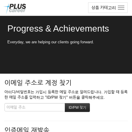
본
메
상품 카테고리
문
뉴
바
토
로
글
Progress & Achievements
가
하
기
기
Everyday, we are helping our clients going forward.
이메일 주소로 계정 찾기
아이디/비밀번호는 가입시 등록한 메일 주소로 알려드립니다. 가입할 때 등록
한 메일 주소를 입력하고 "ID/PW 찾기" 버튼을 클릭해주세요.
인증메일 재발송