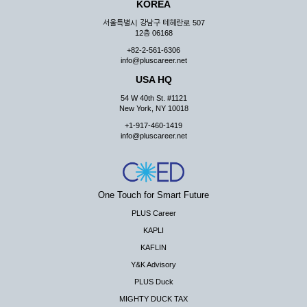
KOREA
서울특별시 강남구 테헤란로 507
12층 06168
+82-2-561-6306
info@pluscareer.net
USA HQ
54 W 40th St. #1121
New York, NY 10018
+1-917-460-1419
info@pluscareer.net
One Touch for Smart Future
PLUS Career
KAPLI
KAFLIN
Y&K Advisory
PLUS Duck
MIGHTY DUCK TAX