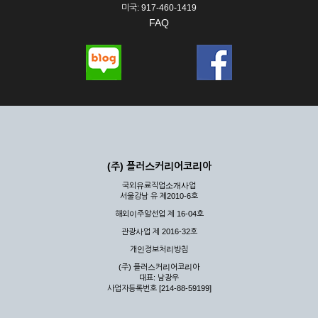
미국: 917-460-1419
FAQ
(주) 플러스커리어코리아
국외유료직업소개사업
서울강남 유 제2010-6호
해외이주알선업 제 16-04호
관광사업 제 2016-32호
개인정보처리방침
(주) 플러스커리어코리아
대표: 남광우
사업자등록번호 [214-88-59199]