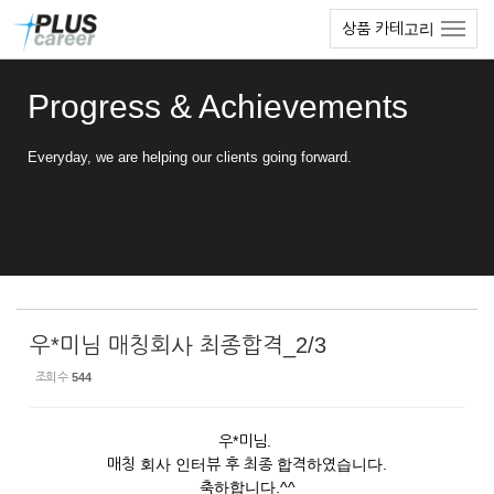
Sketchbook5, 스케치북5
Sketchbook5, 스케치북5
본
메
상품 카테고리
문
뉴
바
토
로
글
Progress & Achievements
가
하
기
기
Everyday, we are helping our clients going forward.
우*미님 매칭회사 최종합격_2/3
조회 수
544
우*미님.
매칭 회사 인터뷰 후 최종 합격하였습니다.
축하합니다.^^