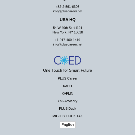
+82-2-561-6306
info@pluscareer.net
USA HQ
54 W 40th St. #1121
New York, NY 10018
+1-917-460-1419
info@pluscareer.net
One Touch for Smart Future
PLUS Career
KAPLI
KAFLIN
Y&K Advisory
PLUS Duck
MIGHTY DUCK TAX
English